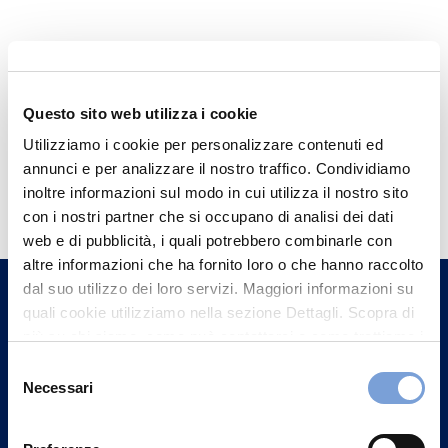
Questo sito web utilizza i cookie
Utilizziamo i cookie per personalizzare contenuti ed
annunci e per analizzare il nostro traffico. Condividiamo
Hai bisogno di
inoltre informazioni sul modo in cui utilizza il nostro sito
informazioni?
con i nostri partner che si occupano di analisi dei dati
web e di pubblicità, i quali potrebbero combinarle con
Trova l'Agenzia più vicina a te e parla con
altre informazioni che ha fornito loro o che hanno raccolto
un nostro Agente.
dal suo utilizzo dei loro servizi. Maggiori informazioni su
quali cookie utilizziamo nella sezione Dettagli. Scopra di
Contattaci
più su chi siamo, come può contattarci e come trattiamo i
dati personali nella nostra Informativa sulla privacy che
Selezione
può trovare nel footer del sito nella sezione "Informativa
Necessari
del
Privacy del sito".
consenso