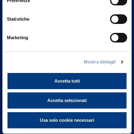
Preferenze
Statistiche
Marketing
Vittoria Assicurazioni S.p.A.
Mostra dettagli
Via Ignazio Gardella, 2
20149 Milano
Part. IVA 01329510158
Accetta tutti
FAQ
Accetta selezionati
Governance
Usa solo cookie necessari
Investor Relations