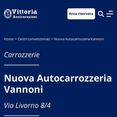
Vai
Vai
Vai
al
al
al
Area riservata
menu
contenuto
footer
di
principale
navigazione
Home
Centri convenzionati
Nuova Autocarrozzeria Vannoni
Carrozzerie
Nuova Autocarrozzeria
Vannoni
Via Livorno 8/4