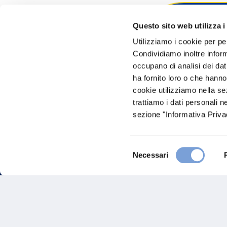
Questo sito web utilizza i
Hai bi
Utilizziamo i cookie per pe
Condividiamo inoltre informa
Trova l'A
occupano di analisi dei dat
nostro Ag
ha fornito loro o che hanno
cookie utilizziamo nella s
trattiamo i dati personali n
sezione "Informativa Privac
Selezione
Necessari
del
consenso
FAQ
Gove
Vittoria Assicurazioni S.p.A.