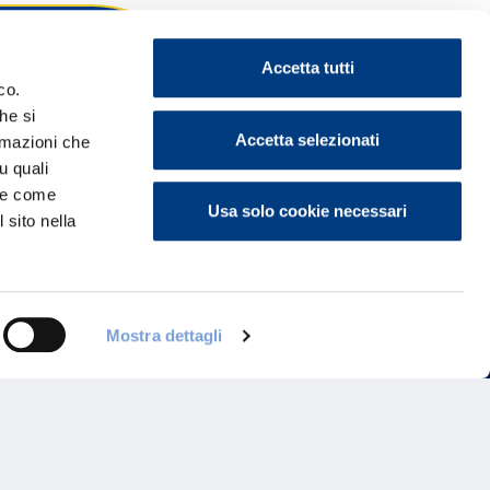
Accetta tutti
co.
he si
ontattaci
Accetta selezionati
ormazioni che
u quali
i e come
Usa solo cookie necessari
 sito nella
Mostra dettagli
Programma di Fidelizzazione
Reclami