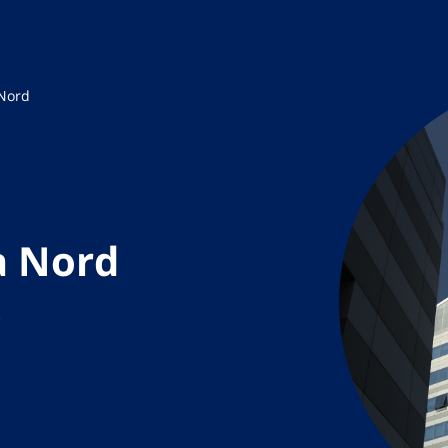
 Nord
ea Nord
1