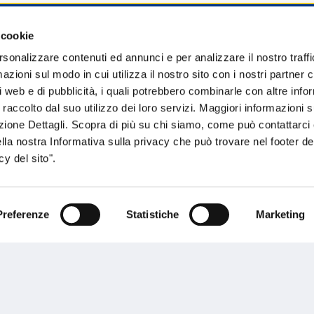
 cookie
sogno di informazioni?
rsonalizzare contenuti ed annunci e per analizzare il nostro traffi
zioni sul modo in cui utilizza il nostro sito con i nostri partner c
genzia più vicina a te e parla con un
C
i web e di pubblicità, i quali potrebbero combinarle con altre inf
ente.
 raccolto dal suo utilizzo dei loro servizi. Maggiori informazioni s
ezione Dettagli. Scopra di più su chi siamo, come può contattarc
ella nostra Informativa sulla privacy che può trovare nel footer del
y del sito".
Preferenze
Statistiche
Marketing
Performances
rnance
Press