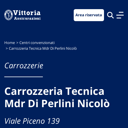
Vai
Vai
Vai
al
al
al
Area riservata
menu
contenuto
footer
di
principale
navigazione
Home
Centri convenzionati
Carrozzeria Tecnica Mdr Di Perlini Nicolò
Carrozzerie
Carrozzeria Tecnica
Mdr Di Perlini Nicolò
Viale Piceno 139