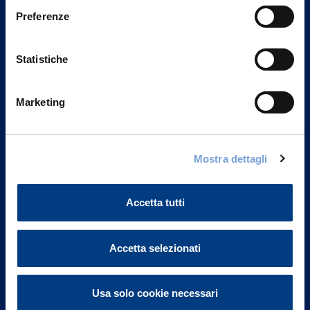
Preferenze
Statistiche
Marketing
Mostra dettagli
Vittoria Assicurazioni S.p.A.
Via Ignazio Gardella, 2
20149 Milano
Accetta tutti
Part. IVA 01329510158
FAQ
Accetta selezionati
Governance
Usa solo cookie necessari