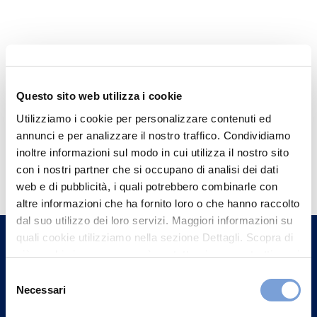
Questo sito web utilizza i cookie
Utilizziamo i cookie per personalizzare contenuti ed
annunci e per analizzare il nostro traffico. Condividiamo
inoltre informazioni sul modo in cui utilizza il nostro sito
Hai bisogno di
con i nostri partner che si occupano di analisi dei dati
informazioni?
web e di pubblicità, i quali potrebbero combinarle con
altre informazioni che ha fornito loro o che hanno raccolto
Trova l'Agenzia più vicina a te e parla con
dal suo utilizzo dei loro servizi. Maggiori informazioni su
un nostro Agente.
quali cookie utilizziamo nella sezione Dettagli. Scopra di
più su chi siamo, come può contattarci e come trattiamo i
Contattaci
dati personali nella nostra Informativa sulla privacy che
Selezione
può trovare nel footer del sito nella sezione "Informativa
Necessari
del
Privacy del sito".
consenso