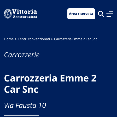
Vai
Vai
Vai
al
al
al
Area riservata
menu
contenuto
footer
di
principale
navigazione
Home
Centri convenzionati
Carrozzeria Emme 2 Car Snc
Carrozzerie
Carrozzeria Emme 2
Car Snc
Via Fausta 10