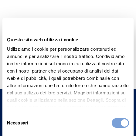
Questo sito web utilizza i cookie
Utilizziamo i cookie per personalizzare contenuti ed
annunci e per analizzare il nostro traffico. Condividiamo
Hai bisogno di
inoltre informazioni sul modo in cui utilizza il nostro sito
con i nostri partner che si occupano di analisi dei dati
informazioni?
web e di pubblicità, i quali potrebbero combinarle con
Trova l'Agenzia più vicina a te e parla con
altre informazioni che ha fornito loro o che hanno raccolto
un nostro Agente.
dal suo utilizzo dei loro servizi. Maggiori informazioni su
quali cookie utilizziamo nella sezione Dettagli. Scopra di
più su chi siamo, come può contattarci e come trattiamo i
Contattaci
dati personali nella nostra Informativa sulla privacy che
Selezione
può trovare nel footer del sito nella sezione "Informativa
Necessari
del
Privacy del sito".
consenso