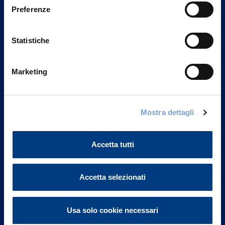
Preferenze
Statistiche
Marketing
Mostra dettagli
Vittoria Assicurazioni S.p.A.
Via Ignazio Gardella, 2
20149 Milano
Accetta tutti
Part. IVA 01329510158
FAQ
Accetta selezionati
Governance
Usa solo cookie necessari
Investor Relations