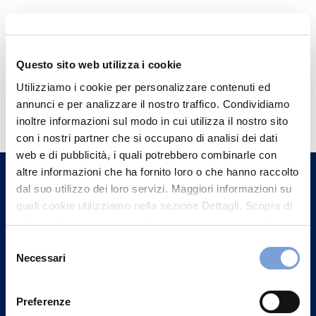
Questo sito web utilizza i cookie
Utilizziamo i cookie per personalizzare contenuti ed
Hai bisogno di
annunci e per analizzare il nostro traffico. Condividiamo
informazioni?
inoltre informazioni sul modo in cui utilizza il nostro sito
con i nostri partner che si occupano di analisi dei dati
Trova l'Agenzia più vicina a te e parla con
web e di pubblicità, i quali potrebbero combinarle con
un nostro Agente.
altre informazioni che ha fornito loro o che hanno raccolto
dal suo utilizzo dei loro servizi. Maggiori informazioni su
Contattaci
quali cookie utilizziamo nella sezione Dettagli. Scopra di
più su chi siamo, come può contattarci e come trattiamo i
dati personali nella nostra Informativa sulla privacy che
Selezione
può trovare nel footer del sito nella sezione "Informativa
Necessari
del
Privacy del sito".
consenso
Preferenze