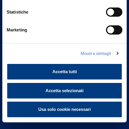
Statistiche
Marketing
Vittoria Assicurazioni S.p.A.
Via Ignazio Gardella, 2
Mostra dettagli
20149 Milano
Part. IVA 01329510158
Accetta tutti
FAQ
Governance
Accetta selezionati
Investor Relations
Usa solo cookie necessari
Altre informazioni