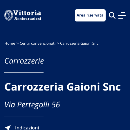
Vai
Vai
Vai
al
al
al
Area riservata
menu
contenuto
footer
di
principale
navigazione
Home
Centri convenzionati
Carrozzeria Gaioni Snc
Carrozzerie
Carrozzeria Gaioni Snc
Via Pertegalli 56
Indicazioni