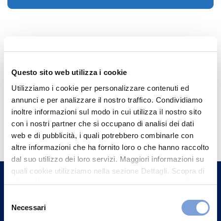
Questo sito web utilizza i cookie
Utilizziamo i cookie per personalizzare contenuti ed
annunci e per analizzare il nostro traffico. Condividiamo
inoltre informazioni sul modo in cui utilizza il nostro sito
Hai bisogno di
con i nostri partner che si occupano di analisi dei dati
informazioni?
web e di pubblicità, i quali potrebbero combinarle con
altre informazioni che ha fornito loro o che hanno raccolto
Trova l'Agenzia più vicina a te e parla con
dal suo utilizzo dei loro servizi. Maggiori informazioni su
un nostro Agente.
quali cookie utilizziamo nella sezione Dettagli. Scopra di
più su chi siamo, come può contattarci e come trattiamo i
dati personali nella nostra Informativa sulla privacy che
Contattaci
Selezione
può trovare nel footer del sito nella sezione "Informativa
Necessari
del
Privacy del sito".