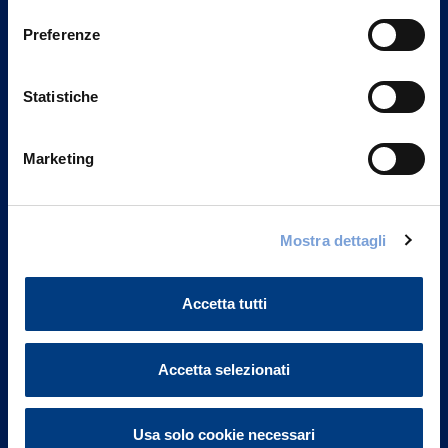
consenso
Preferenze
Statistiche
Marketing
Mostra dettagli
Vittoria Assicurazioni S.p.A.
Via Ignazio Gardella, 2
Accetta tutti
20149 Milano
Part. IVA 01329510158
Accetta selezionati
FAQ
Governance
Usa solo cookie necessari