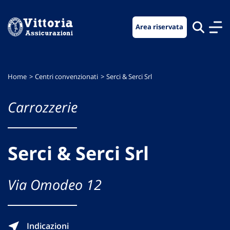
Vai
Vai
Vai
al
al
al
Area riservata
menu
contenuto
footer
di
principale
navigazione
Home
Centri convenzionati
Serci & Serci Srl
Carrozzerie
Serci & Serci Srl
Via Omodeo 12
Indicazioni