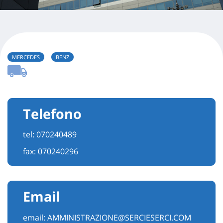
MERCEDES
BENZ
Telefono
tel:
070240489
fax: 070240296
Email
email:
AMMINISTRAZIONE@SERCIESERCI.COM