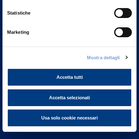
Statistiche
Marketing
Vittoria Assicurazioni S.p.A.
Via Ignazio Gardella, 2
Mostra dettagli
20149 Milano
Part. IVA 01329510158
Accetta tutti
FAQ
Governance
Accetta selezionati
Investor Relations
Usa solo cookie necessari
Altre informazioni