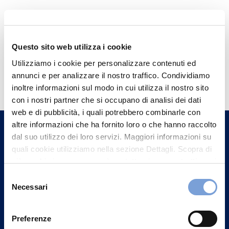
Questo sito web utilizza i cookie
Utilizziamo i cookie per personalizzare contenuti ed
Hai bisogno di
annunci e per analizzare il nostro traffico. Condividiamo
informazioni?
inoltre informazioni sul modo in cui utilizza il nostro sito
con i nostri partner che si occupano di analisi dei dati
Trova l'Agenzia più vicina a te e parla con
web e di pubblicità, i quali potrebbero combinarle con
un nostro Agente.
altre informazioni che ha fornito loro o che hanno raccolto
dal suo utilizzo dei loro servizi. Maggiori informazioni su
Contattaci
quali cookie utilizziamo nella sezione Dettagli. Scopra di
più su chi siamo, come può contattarci e come trattiamo i
dati personali nella nostra Informativa sulla privacy che
Selezione
può trovare nel footer del sito nella sezione "Informativa
Necessari
del
Privacy del sito".
consenso
Preferenze