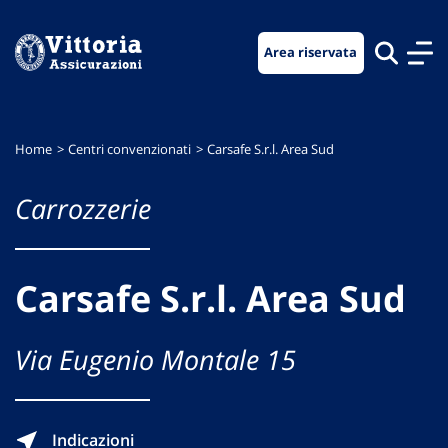
Vai
Vai
Vai
al
al
al
Area riservata
menu
contenuto
footer
di
principale
navigazione
Home
Centri convenzionati
Carsafe S.r.l. Area Sud
Carrozzerie
Carsafe S.r.l. Area Sud
Via Eugenio Montale 15
Indicazioni