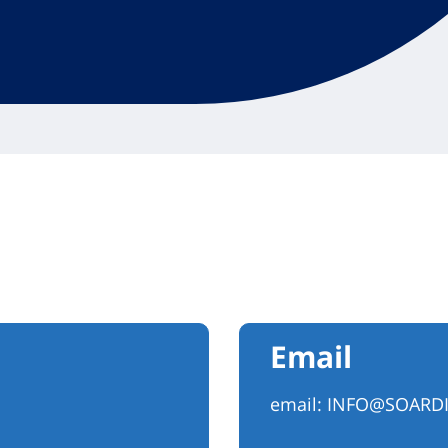
Email
email:
INFO@SOARDI