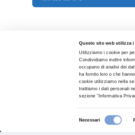
Questo sito web utilizza i
Utilizziamo i cookie per pe
Condividiamo inoltre informa
Hai bi
occupano di analisi dei dat
ha fornito loro o che hanno
Trova l'A
cookie utilizziamo nella s
nostro Ag
trattiamo i dati personali n
sezione "Informativa Privac
Selezione
Necessari
del
consenso