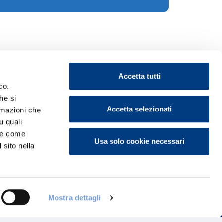
Accetta tutti
co.
he si
Accetta selezionati
ormazioni che
u quali
ontattaci
i e come
Usa solo cookie necessari
 sito nella
Mostra dettagli