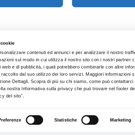
 cookie
rsonalizzare contenuti ed annunci e per analizzare il nostro traffi
zioni sul modo in cui utilizza il nostro sito con i nostri partner c
sogno di informazioni?
i web e di pubblicità, i quali potrebbero combinarle con altre inf
 raccolto dal suo utilizzo dei loro servizi. Maggiori informazioni s
genzia più vicina a te e parla con un
C
ezione Dettagli. Scopra di più su chi siamo, come può contattarc
ente.
ella nostra Informativa sulla privacy che può trovare nel footer del
y del sito".
Preferenze
Statistiche
Marketing