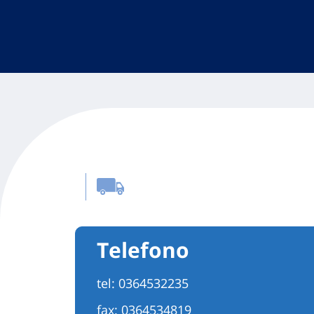
Telefono
tel:
0364532235
fax: 0364534819