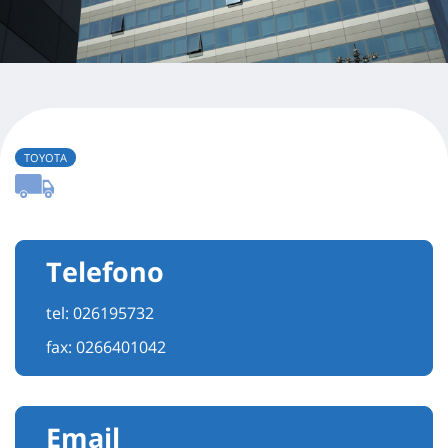
TOYOTA
Telefono
tel:
026195732
fax: 0266401042
Email