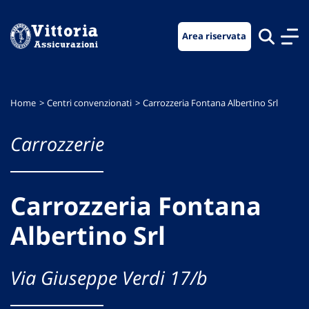
Vai
Vai
Vai
al
al
al
Area riservata
menu
contenuto
footer
di
principale
navigazione
Home
Centri convenzionati
Carrozzeria Fontana Albertino Srl
Carrozzerie
Carrozzeria Fontana
Albertino Srl
Via Giuseppe Verdi 17/b