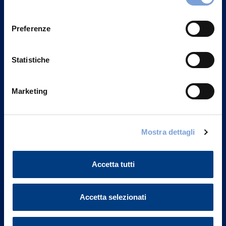
Privacy del sito".
consenso
Preferenze
Statistiche
Marketing
Mostra dettagli
Vittoria Assicurazioni S.p.A.
Via Ignazio Gardella, 2
Accetta tutti
20149 Milano
Part. IVA 01329510158
Accetta selezionati
FAQ