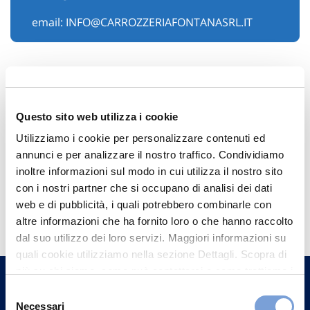
email:
INFO@CARROZZERIAFONTANASRL.IT
Questo sito web utilizza i cookie
Utilizziamo i cookie per personalizzare contenuti ed
annunci e per analizzare il nostro traffico. Condividiamo
inoltre informazioni sul modo in cui utilizza il nostro sito
con i nostri partner che si occupano di analisi dei dati
Hai bisogno di
web e di pubblicità, i quali potrebbero combinarle con
informazioni?
altre informazioni che ha fornito loro o che hanno raccolto
dal suo utilizzo dei loro servizi. Maggiori informazioni su
Trova l'Agenzia più vicina a te e parla con
quali cookie utilizziamo nella sezione Dettagli. Scopra di
un nostro Agente.
più su chi siamo, come può contattarci e come trattiamo i
dati personali nella nostra Informativa sulla privacy che
Selezione
Contattaci
può trovare nel footer del sito nella sezione "Informativa
Necessari
del