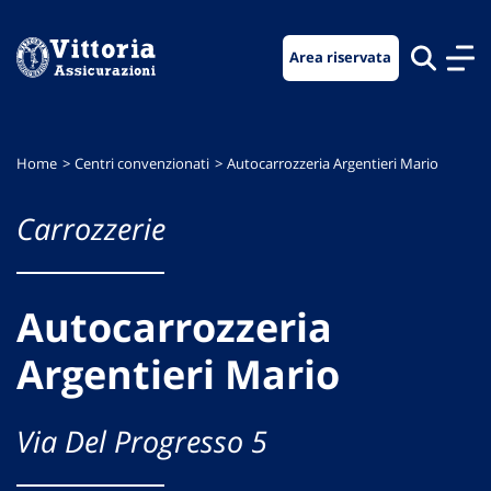
Vai
Vai
Vai
al
al
al
Area riservata
menu
contenuto
footer
di
principale
navigazione
Home
Centri convenzionati
Autocarrozzeria Argentieri Mario
Carrozzerie
Autocarrozzeria
Argentieri Mario
Via Del Progresso 5