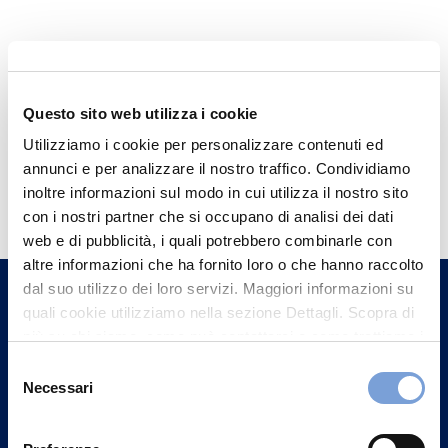
Questo sito web utilizza i cookie
Utilizziamo i cookie per personalizzare contenuti ed
annunci e per analizzare il nostro traffico. Condividiamo
Hai bisogno di
inoltre informazioni sul modo in cui utilizza il nostro sito
informazioni?
con i nostri partner che si occupano di analisi dei dati
web e di pubblicità, i quali potrebbero combinarle con
Trova l'Agenzia più vicina a te e parla con
altre informazioni che ha fornito loro o che hanno raccolto
un nostro Agente.
dal suo utilizzo dei loro servizi. Maggiori informazioni su
quali cookie utilizziamo nella sezione Dettagli. Scopra di
Contattaci
più su chi siamo, come può contattarci e come trattiamo i
dati personali nella nostra Informativa sulla privacy che
Selezione
può trovare nel footer del sito nella sezione "Informativa
Necessari
del
Privacy del sito".
consenso