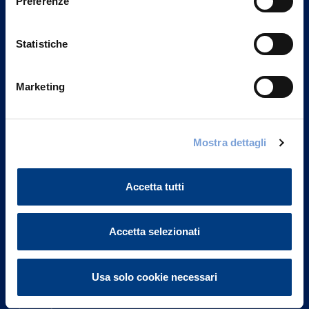
Preferenze
Statistiche
Marketing
Vittoria Assicurazioni S.p.A.
Mostra dettagli
Via Ignazio Gardella, 2
20149 Milano
Part. IVA 01329510158
Accetta tutti
FAQ
Accetta selezionati
Governance
Usa solo cookie necessari
Investor Relations