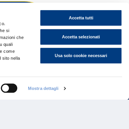
Accetta tutti
co.
he si
ontattaci
Accetta selezionati
ormazioni che
u quali
i e come
Usa solo cookie necessari
 sito nella
Mostra dettagli
Programma di Fidelizzazione
Reclami