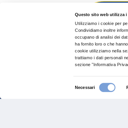
Questo sito web utilizza i
Hai bi
Utilizziamo i cookie per pe
Condividiamo inoltre informa
Trova l'A
occupano di analisi dei dat
nostro Ag
ha fornito loro o che hanno
cookie utilizziamo nella s
trattiamo i dati personali n
sezione "Informativa Privac
Selezione
Necessari
del
consenso
FAQ
Gove
Vittoria Assicurazioni S.p.A.