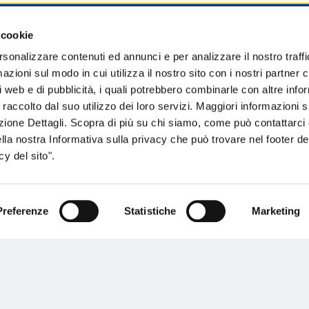
 cookie
sogno di informazioni?
rsonalizzare contenuti ed annunci e per analizzare il nostro traffi
zioni sul modo in cui utilizza il nostro sito con i nostri partner c
genzia più vicina a te e parla con un
C
i web e di pubblicità, i quali potrebbero combinarle con altre inf
ente.
 raccolto dal suo utilizzo dei loro servizi. Maggiori informazioni s
ezione Dettagli. Scopra di più su chi siamo, come può contattarc
ella nostra Informativa sulla privacy che può trovare nel footer del
y del sito".
Preferenze
Statistiche
Marketing
Performances
rnance
Press