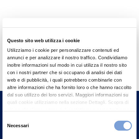
Questo sito web utilizza i cookie
Utilizziamo i cookie per personalizzare contenuti ed
annunci e per analizzare il nostro traffico. Condividiamo
Hai bisogno di
inoltre informazioni sul modo in cui utilizza il nostro sito
con i nostri partner che si occupano di analisi dei dati
informazioni?
web e di pubblicità, i quali potrebbero combinarle con
Trova l'Agenzia più vicina a te e parla con
altre informazioni che ha fornito loro o che hanno raccolto
un nostro Agente.
dal suo utilizzo dei loro servizi. Maggiori informazioni su
quali cookie utilizziamo nella sezione Dettagli. Scopra di
più su chi siamo, come può contattarci e come trattiamo i
Contattaci
dati personali nella nostra Informativa sulla privacy che
Selezione
può trovare nel footer del sito nella sezione "Informativa
Necessari
del
Privacy del sito".
consenso