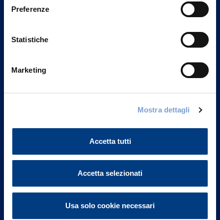
Preferenze
Statistiche
Marketing
Mostra dettagli
Vittoria Assicurazioni S.p.A.
Via Ignazio Gardella, 2
20149 Milano
Accetta tutti
Part. IVA 01329510158
FAQ
Accetta selezionati
Governance
Usa solo cookie necessari
Investor Relations