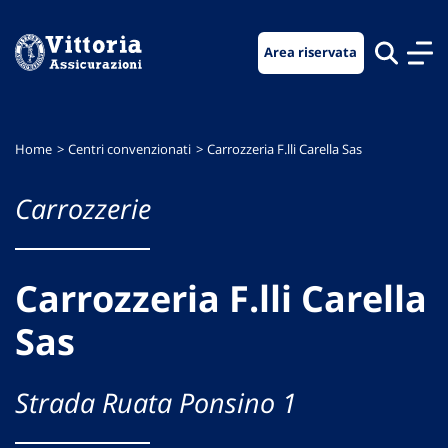
Vai
Vai
Vai
al
al
al
Area riservata
menu
contenuto
footer
di
principale
navigazione
Home
Centri convenzionati
Carrozzeria F.lli Carella Sas
Carrozzerie
Carrozzeria F.lli Carella
Sas
Strada Ruata Ponsino 1