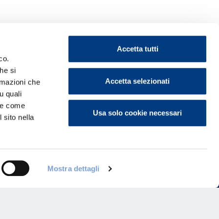
Accetta tutti
co.
he si
Accetta selezionati
ormazioni che
ontattaci
u quali
i e come
Usa solo cookie necessari
 sito nella
Mostra dettagli
Programma di Fidelizzazione