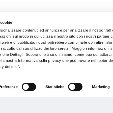
 cookie
rsonalizzare contenuti ed annunci e per analizzare il nostro traffi
sogno di informazioni?
zioni sul modo in cui utilizza il nostro sito con i nostri partner c
i web e di pubblicità, i quali potrebbero combinarle con altre inf
genzia più vicina a te e parla con un
C
 raccolto dal suo utilizzo dei loro servizi. Maggiori informazioni s
ente.
ezione Dettagli. Scopra di più su chi siamo, come può contattarc
ella nostra Informativa sulla privacy che può trovare nel footer del
y del sito".
Preferenze
Statistiche
Marketing
Performances