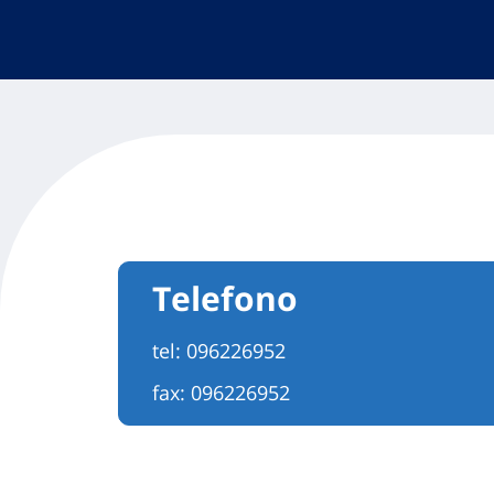
Telefono
tel:
096226952
fax: 096226952