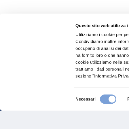
Questo sito web utilizza i
Utilizziamo i cookie per pe
Hai bi
Condividiamo inoltre informa
occupano di analisi dei dat
Trova l'A
ha fornito loro o che hanno
nostro Ag
cookie utilizziamo nella s
trattiamo i dati personali n
sezione "Informativa Privac
Selezione
Necessari
del
consenso
FAQ