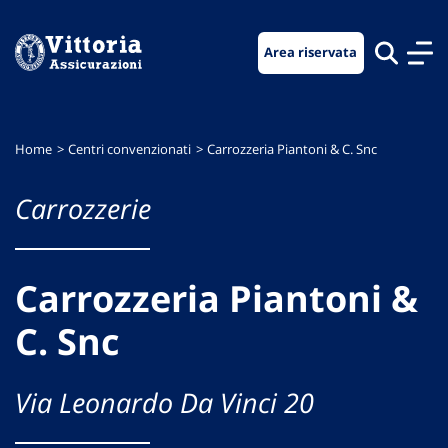
Vai
Vai
Vai
al
al
al
Area riservata
menu
contenuto
footer
di
principale
navigazione
Home
Centri convenzionati
Carrozzeria Piantoni & C. Snc
Carrozzerie
Carrozzeria Piantoni &
C. Snc
Via Leonardo Da Vinci 20