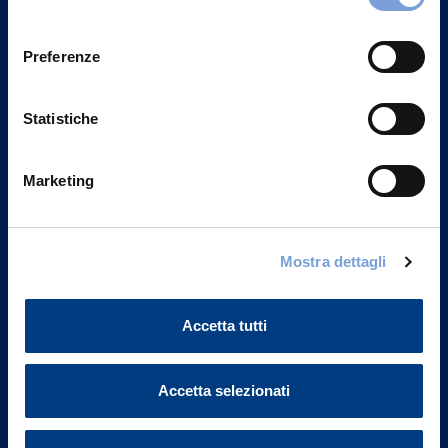
Privacy del sito".
consenso
Preferenze
Statistiche
Marketing
Mostra dettagli
Vittoria Assicurazioni S.p.A.
Via Ignazio Gardella, 2
Accetta tutti
20149 Milano
Part. IVA 01329510158
Accetta selezionati
FAQ