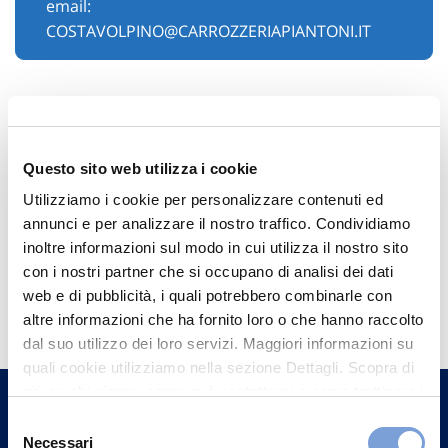
email:
COSTAVOLPINO@CARROZZERIAPIANTONI.IT
Questo sito web utilizza i cookie
Utilizziamo i cookie per personalizzare contenuti ed
annunci e per analizzare il nostro traffico. Condividiamo
inoltre informazioni sul modo in cui utilizza il nostro sito
con i nostri partner che si occupano di analisi dei dati
Hai bisogno di
web e di pubblicità, i quali potrebbero combinarle con
informazioni?
altre informazioni che ha fornito loro o che hanno raccolto
dal suo utilizzo dei loro servizi. Maggiori informazioni su
Trova l'Agenzia più vicina a te e parla con
quali cookie utilizziamo nella sezione Dettagli. Scopra di
un nostro Agente.
più su chi siamo, come può contattarci e come trattiamo i
dati personali nella nostra Informativa sulla privacy che
Selezione
Contattaci
può trovare nel footer del sito nella sezione "Informativa
Necessari
del