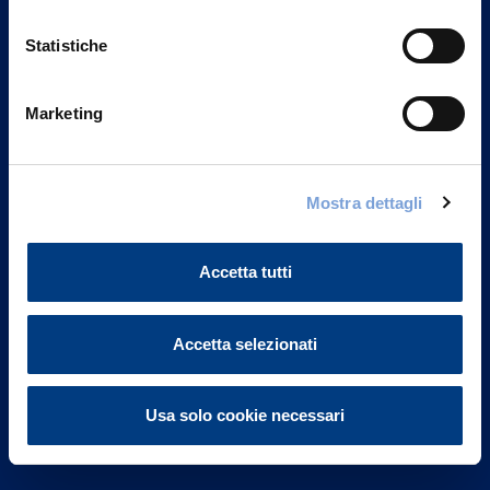
Statistiche
Marketing
Vittoria Assicurazioni S.p.A.
Via Ignazio Gardella, 2
Mostra dettagli
20149 Milano
Part. IVA 01329510158
Accetta tutti
FAQ
Governance
Accetta selezionati
Investor Relations
Usa solo cookie necessari
Altre informazioni