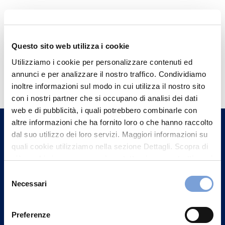
Questo sito web utilizza i cookie
Utilizziamo i cookie per personalizzare contenuti ed
Hai bisogno di
annunci e per analizzare il nostro traffico. Condividiamo
informazioni?
inoltre informazioni sul modo in cui utilizza il nostro sito
con i nostri partner che si occupano di analisi dei dati
Trova l'Agenzia più vicina a te e parla con
web e di pubblicità, i quali potrebbero combinarle con
un nostro Agente.
altre informazioni che ha fornito loro o che hanno raccolto
dal suo utilizzo dei loro servizi. Maggiori informazioni su
Contattaci
quali cookie utilizziamo nella sezione Dettagli. Scopra di
più su chi siamo, come può contattarci e come trattiamo i
dati personali nella nostra Informativa sulla privacy che
Selezione
può trovare nel footer del sito nella sezione "Informativa
Necessari
del
Privacy del sito".
consenso
Preferenze