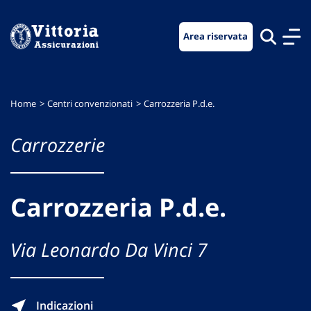
Vai
Vai
Vai
al
al
al
Area riservata
menu
contenuto
footer
di
principale
navigazione
Home
Centri convenzionati
Carrozzeria P.d.e.
Carrozzerie
Carrozzeria P.d.e.
Via Leonardo Da Vinci 7
Indicazioni