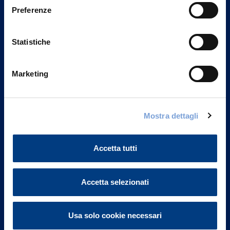
Preferenze
Statistiche
Marketing
Mostra dettagli
Vittoria Assicurazioni S.p.A.
Via Ignazio Gardella, 2
20149 Milano
Accetta tutti
Part. IVA 01329510158
FAQ
Accetta selezionati
Governance
Usa solo cookie necessari
Investor Relations