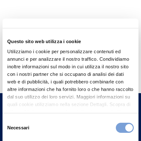
Questo sito web utilizza i cookie
Utilizziamo i cookie per personalizzare contenuti ed
annunci e per analizzare il nostro traffico. Condividiamo
Hai bisogno di
inoltre informazioni sul modo in cui utilizza il nostro sito
con i nostri partner che si occupano di analisi dei dati
informazioni?
web e di pubblicità, i quali potrebbero combinarle con
Trova l'Agenzia più vicina a te e parla con
altre informazioni che ha fornito loro o che hanno raccolto
dal suo utilizzo dei loro servizi. Maggiori informazioni su
un nostro Agente.
quali cookie utilizziamo nella sezione Dettagli. Scopra di
più su chi siamo, come può contattarci e come trattiamo i
Contattaci
dati personali nella nostra Informativa sulla privacy che
Selezione
può trovare nel footer del sito nella sezione "Informativa
Necessari
del
Privacy del sito".
consenso