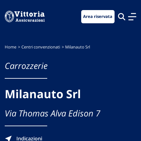
Vai
Vai
Vai
al
al
al
Area riservata
menu
contenuto
footer
di
principale
navigazione
Home
Centri convenzionati
Milanauto Srl
Carrozzerie
Milanauto Srl
Via Thomas Alva Edison 7
Indicazioni