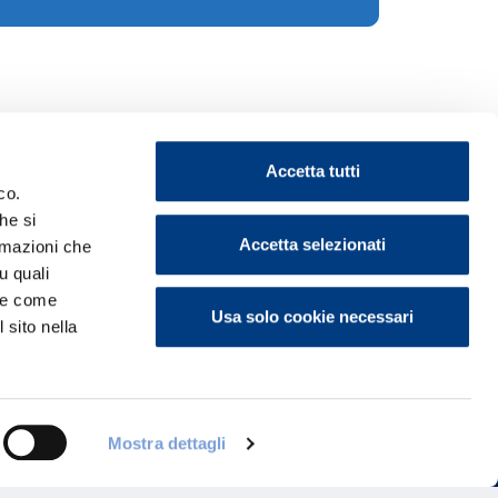
Accetta tutti
co.
he si
Accetta selezionati
ormazioni che
u quali
ontattaci
i e come
Usa solo cookie necessari
 sito nella
Mostra dettagli