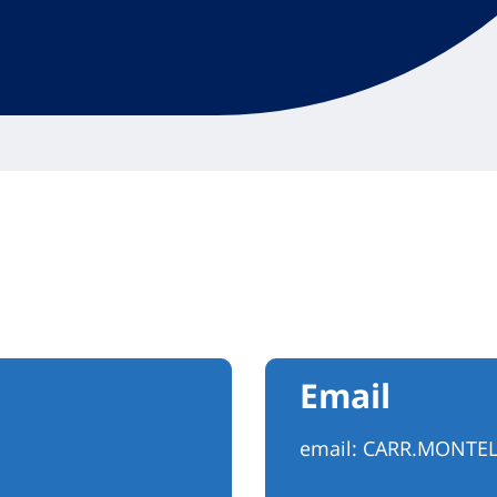
Email
email:
CARR.MONTEL