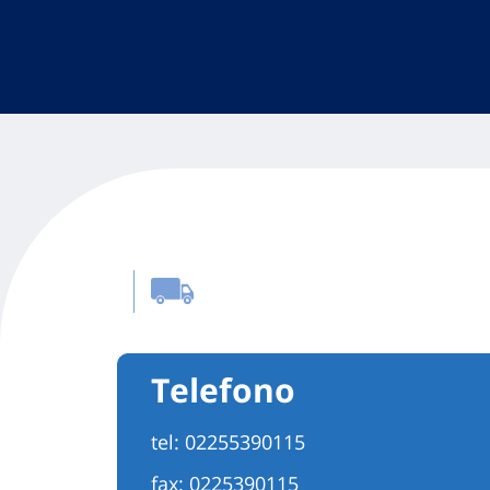
Telefono
tel:
02255390115
fax: 0225390115