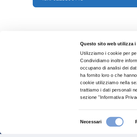
Questo sito web utilizza i
Utilizziamo i cookie per pe
Condividiamo inoltre informa
Hai bi
occupano di analisi dei dat
ha fornito loro o che hanno
Trova l'A
cookie utilizziamo nella s
nostro Ag
trattiamo i dati personali n
sezione "Informativa Privac
Selezione
Necessari
del
consenso