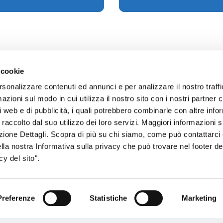
 cookie
rsonalizzare contenuti ed annunci e per analizzare il nostro traffi
zioni sul modo in cui utilizza il nostro sito con i nostri partner c
sogno di informazioni?
i web e di pubblicità, i quali potrebbero combinarle con altre inf
 raccolto dal suo utilizzo dei loro servizi. Maggiori informazioni s
genzia più vicina a te e parla con un
C
ezione Dettagli. Scopra di più su chi siamo, come può contattarc
ente.
ella nostra Informativa sulla privacy che può trovare nel footer del
y del sito".
Preferenze
Statistiche
Marketing