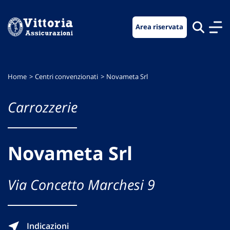
Vai
Vai
Vai
al
al
al
Area riservata
menu
contenuto
footer
di
principale
navigazione
Home
Centri convenzionati
Novameta Srl
Carrozzerie
Novameta Srl
Via Concetto Marchesi 9
Indicazioni