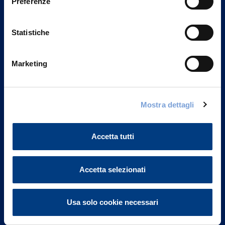
Preferenze
Statistiche
Marketing
Vittoria Assicurazioni S.p.A.
Mostra dettagli
Via Ignazio Gardella, 2
20149 Milano
Part. IVA 01329510158
Accetta tutti
FAQ
Accetta selezionati
Governance
Usa solo cookie necessari
Investor Relations