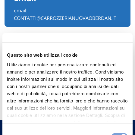
email:
CONTATTI@CARROZZERIANUOVAOBERDAN.IT
Questo sito web utilizza i cookie
Utilizziamo i cookie per personalizzare contenuti ed
annunci e per analizzare il nostro traffico. Condividiamo
inoltre informazioni sul modo in cui utilizza il nostro sito
con i nostri partner che si occupano di analisi dei dati
web e di pubblicità, i quali potrebbero combinarle con
Hai bisogno di
altre informazioni che ha fornito loro o che hanno raccolto
informazioni?
dal suo utilizzo dei loro servizi. Maggiori informazioni su
Trova l'Agenzia più vicina a te e parla con
quali cookie utilizziamo nella sezione Dettagli. Scopra di
più su chi siamo, come può contattarci e come trattiamo i
un nostro Agente.
dati personali nella nostra Informativa sulla privacy che
Selezione