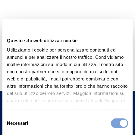
Questo sito web utilizza i cookie
Utilizziamo i cookie per personalizzare contenuti ed
annunci e per analizzare il nostro traffico. Condividiamo
inoltre informazioni sul modo in cui utilizza il nostro sito
Hai bisogno di
con i nostri partner che si occupano di analisi dei dati
informazioni?
web e di pubblicità, i quali potrebbero combinarle con
Trova l'Agenzia più vicina a te e parla con
altre informazioni che ha fornito loro o che hanno raccolto
dal suo utilizzo dei loro servizi. Maggiori informazioni su
un nostro Agente.
quali cookie utilizziamo nella sezione Dettagli. Scopra di
più su chi siamo, come può contattarci e come trattiamo i
Contattaci
dati personali nella nostra Informativa sulla privacy che
Selezione
può trovare nel footer del sito nella sezione "Informativa
Necessari
del
Privacy del sito".
consenso