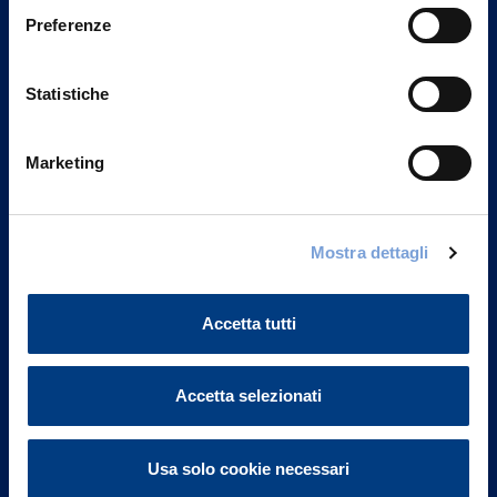
Preferenze
Statistiche
Marketing
Mostra dettagli
Vittoria Assicurazioni S.p.A.
Via Ignazio Gardella, 2
20149 Milano
Accetta tutti
Part. IVA 01329510158
FAQ
Accetta selezionati
Governance
Usa solo cookie necessari