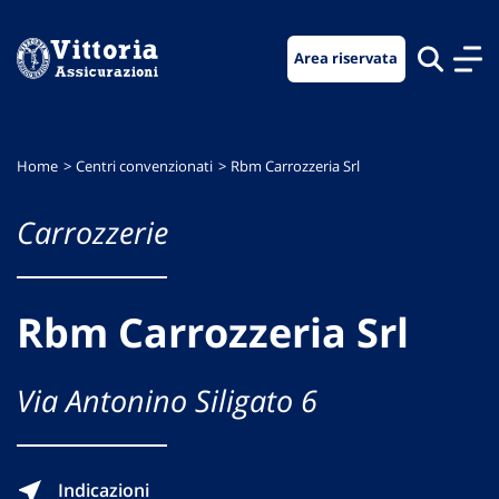
Vai
Vai
Vai
al
al
al
Area riservata
menu
contenuto
footer
di
principale
navigazione
Home
Centri convenzionati
Rbm Carrozzeria Srl
Carrozzerie
Rbm Carrozzeria Srl
Via Antonino Siligato 6
Indicazioni