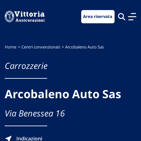
Vai
Vai
Vai
al
al
al
Area riservata
menu
contenuto
footer
di
principale
navigazione
Home
Centri convenzionati
Arcobaleno Auto Sas
Carrozzerie
Arcobaleno Auto Sas
Via Benessea 16
Indicazioni