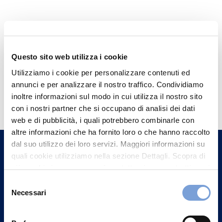
Questo sito web utilizza i cookie
Utilizziamo i cookie per personalizzare contenuti ed
annunci e per analizzare il nostro traffico. Condividiamo
Hai bisogno di
inoltre informazioni sul modo in cui utilizza il nostro sito
informazioni?
con i nostri partner che si occupano di analisi dei dati
web e di pubblicità, i quali potrebbero combinarle con
Trova l'Agenzia più vicina a te e parla con
altre informazioni che ha fornito loro o che hanno raccolto
un nostro Agente.
dal suo utilizzo dei loro servizi. Maggiori informazioni su
quali cookie utilizziamo nella sezione Dettagli. Scopra di
Contattaci
più su chi siamo, come può contattarci e come trattiamo i
dati personali nella nostra Informativa sulla privacy che
Selezione
può trovare nel footer del sito nella sezione "Informativa
Necessari
del
Privacy del sito".
consenso