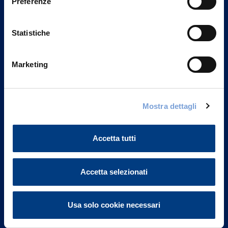
Preferenze
Statistiche
Marketing
Vittoria Assicurazioni S.p.A.
Mostra dettagli
Via Ignazio Gardella, 2
20149 Milano
Part. IVA 01329510158
Accetta tutti
FAQ
Accetta selezionati
Governance
Usa solo cookie necessari
Investor Relations