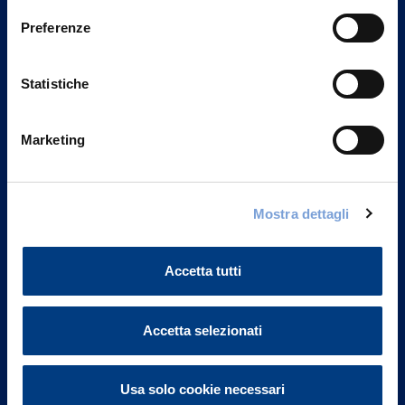
Preferenze
Statistiche
Marketing
Mostra dettagli
Vittoria Assicurazioni S.p.A.
Via Ignazio Gardella, 2
20149 Milano
Accetta tutti
Part. IVA 01329510158
Accetta selezionati
FAQ
Governance
Usa solo cookie necessari