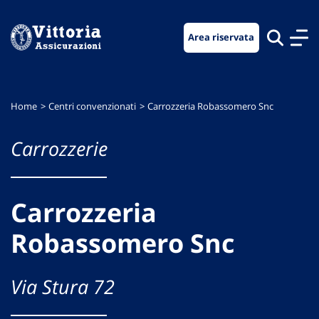
Vai
Vai
Vai
al
al
al
Area riservata
menu
contenuto
footer
di
principale
navigazione
Home
Centri convenzionati
Carrozzeria Robassomero Snc
Carrozzerie
Carrozzeria
Robassomero Snc
Via Stura 72