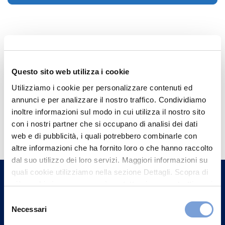
Questo sito web utilizza i cookie
Utilizziamo i cookie per personalizzare contenuti ed
annunci e per analizzare il nostro traffico. Condividiamo
inoltre informazioni sul modo in cui utilizza il nostro sito
Hai bisogno di
con i nostri partner che si occupano di analisi dei dati
informazioni?
web e di pubblicità, i quali potrebbero combinarle con
altre informazioni che ha fornito loro o che hanno raccolto
Trova l'Agenzia più vicina a te e parla con
dal suo utilizzo dei loro servizi. Maggiori informazioni su
un nostro Agente.
quali cookie utilizziamo nella sezione Dettagli. Scopra di
più su chi siamo, come può contattarci e come trattiamo i
Contattaci
dati personali nella nostra Informativa sulla privacy che
Selezione
può trovare nel footer del sito nella sezione "Informativa
Necessari
del
Privacy del sito".
consenso