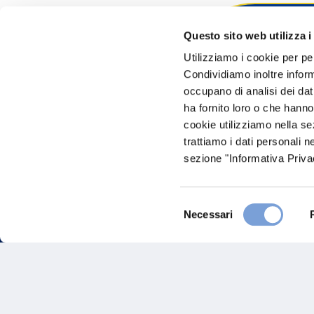
Questo sito web utilizza i
Hai bi
Utilizziamo i cookie per pe
Condividiamo inoltre informa
Trova l'A
occupano di analisi dei dat
nostro Ag
ha fornito loro o che hanno
cookie utilizziamo nella s
trattiamo i dati personali n
sezione "Informativa Privac
Selezione
Necessari
del
consenso
FAQ
Gove
Vittoria Assicurazioni S.p.A.