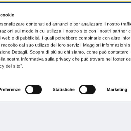
 cookie
sogno di informazioni?
rsonalizzare contenuti ed annunci e per analizzare il nostro traffi
zioni sul modo in cui utilizza il nostro sito con i nostri partner c
genzia più vicina a te e parla con un
C
i web e di pubblicità, i quali potrebbero combinarle con altre inf
ente.
 raccolto dal suo utilizzo dei loro servizi. Maggiori informazioni s
ezione Dettagli. Scopra di più su chi siamo, come può contattarc
ella nostra Informativa sulla privacy che può trovare nel footer del
y del sito".
Preferenze
Statistiche
Marketing
Performances
rnance
Press