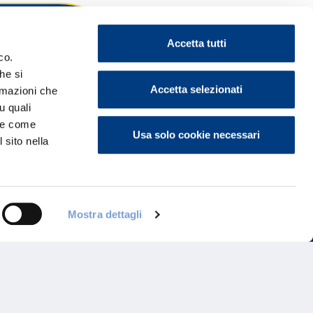
Accetta tutti
co.
he si
ontattaci
Accetta selezionati
ormazioni che
u quali
i e come
Usa solo cookie necessari
 sito nella
Mostra dettagli
Programma di Fidelizzazione
Reclami