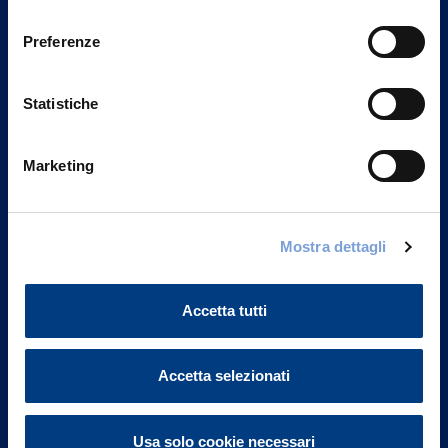
Privacy del sito".
consenso
Preferenze
Statistiche
Marketing
Mostra dettagli
Vittoria Assicurazioni S.p.A.
Via Ignazio Gardella, 2
Accetta tutti
20149 Milano
Part. IVA 01329510158
Accetta selezionati
FAQ
Governance
Usa solo cookie necessari