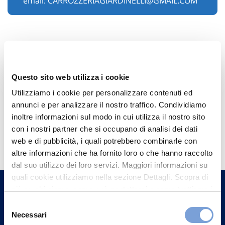
email:
CARROZZERIAGIARDINELLI@GMAIL.COM
Questo sito web utilizza i cookie
Utilizziamo i cookie per personalizzare contenuti ed
annunci e per analizzare il nostro traffico. Condividiamo
inoltre informazioni sul modo in cui utilizza il nostro sito
Hai bisogno di
con i nostri partner che si occupano di analisi dei dati
web e di pubblicità, i quali potrebbero combinarle con
informazioni?
altre informazioni che ha fornito loro o che hanno raccolto
Trova l'Agenzia più vicina a te e parla con
dal suo utilizzo dei loro servizi. Maggiori informazioni su
un nostro Agente.
quali cookie utilizziamo nella sezione Dettagli. Scopra di
più su chi siamo, come può contattarci e come trattiamo i
dati personali nella nostra Informativa sulla privacy che
Selezione
Contattaci
può trovare nel footer del sito nella sezione "Informativa
Necessari
del