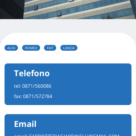
ALFA
ROMEO
FIAT
LANCIA
Telefono
tel:
0871/560086
fax: 0871/572784
Email