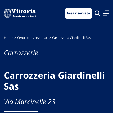
Vai
Vai
Vai
al
al
al
Area riservata
menu
contenuto
footer
di
principale
navigazione
Home
Centri convenzionati
Carrozzeria Giardinelli Sas
Carrozzerie
Carrozzeria Giardinelli
Sas
Via Marcinelle 23