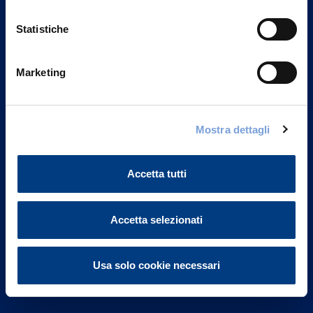
Statistiche
Marketing
Vittoria Assicurazioni S.p.A.
Via Ignazio Gardella, 2
Mostra dettagli
20149 Milano
Part. IVA 01329510158
Accetta tutti
FAQ
Governance
Accetta selezionati
Investor Relations
Usa solo cookie necessari
Altre informazioni