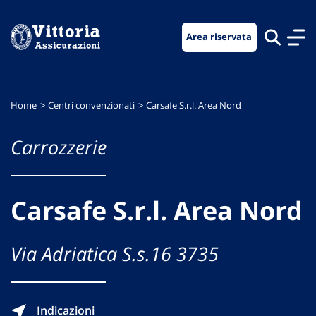
Vai
Vai
Vai
al
al
al
Area riservata
menu
contenuto
footer
di
principale
navigazione
Home
Centri convenzionati
Carsafe S.r.l. Area Nord
Carrozzerie
Carsafe S.r.l. Area Nord
Via Adriatica S.s.16 3735
Indicazioni