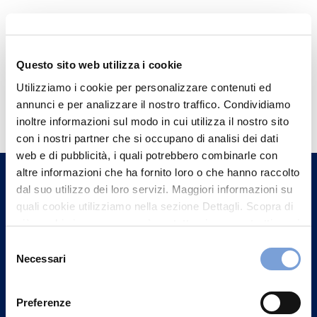
Questo sito web utilizza i cookie
Utilizziamo i cookie per personalizzare contenuti ed
Hai bisogno di
annunci e per analizzare il nostro traffico. Condividiamo
informazioni?
inoltre informazioni sul modo in cui utilizza il nostro sito
con i nostri partner che si occupano di analisi dei dati
Trova l'Agenzia più vicina a te e parla con
web e di pubblicità, i quali potrebbero combinarle con
un nostro Agente.
altre informazioni che ha fornito loro o che hanno raccolto
dal suo utilizzo dei loro servizi. Maggiori informazioni su
Contattaci
quali cookie utilizziamo nella sezione Dettagli. Scopra di
più su chi siamo, come può contattarci e come trattiamo i
dati personali nella nostra Informativa sulla privacy che
Selezione
può trovare nel footer del sito nella sezione "Informativa
Necessari
del
Privacy del sito".
consenso
Preferenze