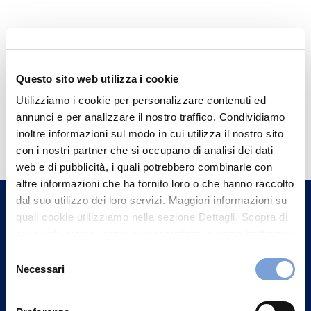
Questo sito web utilizza i cookie
Utilizziamo i cookie per personalizzare contenuti ed
annunci e per analizzare il nostro traffico. Condividiamo
Hai bisogno di
inoltre informazioni sul modo in cui utilizza il nostro sito
informazioni?
con i nostri partner che si occupano di analisi dei dati
web e di pubblicità, i quali potrebbero combinarle con
Trova l'Agenzia più vicina a te e parla con
altre informazioni che ha fornito loro o che hanno raccolto
un nostro Agente.
dal suo utilizzo dei loro servizi. Maggiori informazioni su
quali cookie utilizziamo nella sezione Dettagli. Scopra di
Contattaci
più su chi siamo, come può contattarci e come trattiamo i
dati personali nella nostra Informativa sulla privacy che
Selezione
può trovare nel footer del sito nella sezione "Informativa
Necessari
del
Privacy del sito".
consenso