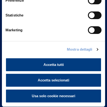
Preferenze
Statistiche
Marketing
Vittoria Assicurazioni S.p.A.
Mostra dettagli
Via Ignazio Gardella, 2
20149 Milano
Part. IVA 01329510158
Accetta tutti
FAQ
Accetta selezionati
Governance
Usa solo cookie necessari
Investor Relations