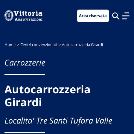
Vai
Vai
Vai
al
al
al
Area riservata
menu
contenuto
footer
di
principale
navigazione
Home
Centri convenzionati
Autocarrozzeria Girardi
Carrozzerie
Autocarrozzeria
Girardi
Localita' Tre Santi Tufara Valle