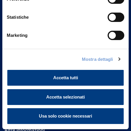
Statistiche
Marketing
Vittoria Assicurazioni S.p.A.
Mostra dettagli
Via Ignazio Gardella, 2
20149 Milano
Part. IVA 01329510158
Accetta tutti
FAQ
Accetta selezionati
Governance
Investor Relations
Usa solo cookie necessari
Altre informazioni