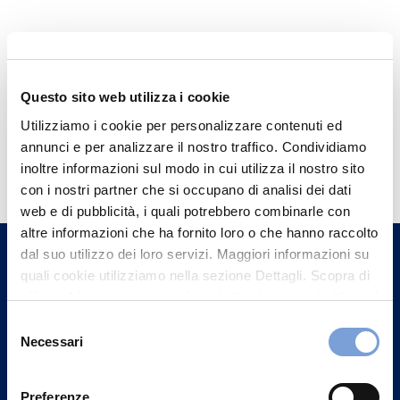
Questo sito web utilizza i cookie
Utilizziamo i cookie per personalizzare contenuti ed
annunci e per analizzare il nostro traffico. Condividiamo
Hai bisogno di
inoltre informazioni sul modo in cui utilizza il nostro sito
informazioni?
con i nostri partner che si occupano di analisi dei dati
Trova l'Agenzia più vicina a te e parla con
web e di pubblicità, i quali potrebbero combinarle con
altre informazioni che ha fornito loro o che hanno raccolto
un nostro Agente.
dal suo utilizzo dei loro servizi. Maggiori informazioni su
quali cookie utilizziamo nella sezione Dettagli. Scopra di
Contattaci
più su chi siamo, come può contattarci e come trattiamo i
dati personali nella nostra Informativa sulla privacy che
Selezione
può trovare nel footer del sito nella sezione "Informativa
Necessari
del
Privacy del sito".
consenso
Preferenze