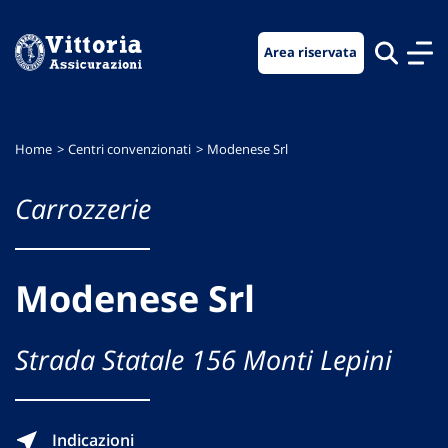
Vai
Vai
Vai
al
al
al
Area riservata
menu
contenuto
footer
di
principale
navigazione
Home
Centri convenzionati
Modenese Srl
Carrozzerie
Modenese Srl
Strada Statale 156 Monti Lepini
Indicazioni