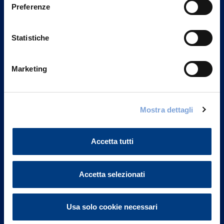
Preferenze
Statistiche
Marketing
Vittoria Assicurazioni S.p.A.
Mostra dettagli
Via Ignazio Gardella, 2
20149 Milano
Accetta tutti
Part. IVA 01329510158
FAQ
Accetta selezionati
Governance
Usa solo cookie necessari
Investor Relations