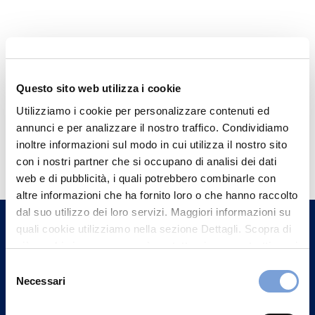
Questo sito web utilizza i cookie
Utilizziamo i cookie per personalizzare contenuti ed
annunci e per analizzare il nostro traffico. Condividiamo
Hai bisogno di
inoltre informazioni sul modo in cui utilizza il nostro sito
con i nostri partner che si occupano di analisi dei dati
informazioni?
web e di pubblicità, i quali potrebbero combinarle con
Trova l'Agenzia più vicina a te e parla con
altre informazioni che ha fornito loro o che hanno raccolto
un nostro Agente.
dal suo utilizzo dei loro servizi. Maggiori informazioni su
quali cookie utilizziamo nella sezione Dettagli. Scopra di
più su chi siamo, come può contattarci e come trattiamo i
Contattaci
dati personali nella nostra Informativa sulla privacy che
Selezione
può trovare nel footer del sito nella sezione "Informativa
Necessari
del
Privacy del sito".
consenso