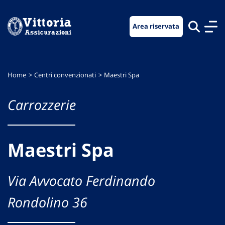
Vai
Vai
Vai
al
al
al
Area riservata
menu
contenuto
footer
di
principale
navigazione
Home
Centri convenzionati
Maestri Spa
Carrozzerie
Maestri Spa
Via Avvocato Ferdinando
Rondolino 36