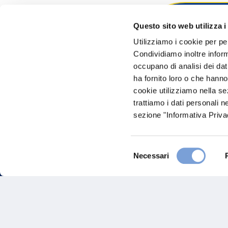
Questo sito web utilizza i
Hai bi
Utilizziamo i cookie per pe
Condividiamo inoltre informa
Trova l'A
occupano di analisi dei dat
nostro Ag
ha fornito loro o che hanno
cookie utilizziamo nella s
trattiamo i dati personali n
sezione "Informativa Privac
Selezione
Necessari
del
consenso
FAQ
Gove
Vittoria Assicurazioni S.p.A.