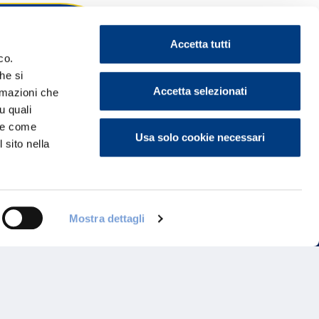
Accetta tutti
co.
he si
ontattaci
Accetta selezionati
ormazioni che
u quali
i e come
Usa solo cookie necessari
 sito nella
Mostra dettagli
Programma di Fidelizzazione
Reclami