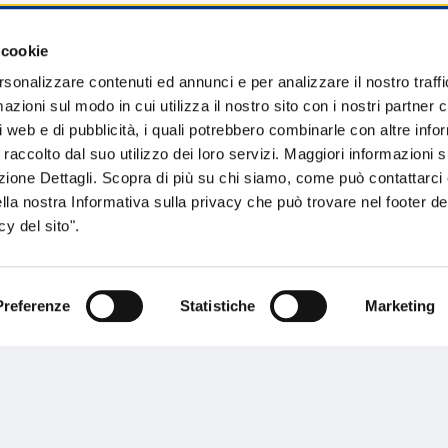
 cookie
sogno di informazioni?
rsonalizzare contenuti ed annunci e per analizzare il nostro traffi
zioni sul modo in cui utilizza il nostro sito con i nostri partner c
genzia più vicina a te e parla con un
C
i web e di pubblicità, i quali potrebbero combinarle con altre inf
ente.
 raccolto dal suo utilizzo dei loro servizi. Maggiori informazioni s
ezione Dettagli. Scopra di più su chi siamo, come può contattarc
ella nostra Informativa sulla privacy che può trovare nel footer del
y del sito".
Preferenze
Statistiche
Marketing
Performances
rnance
Press