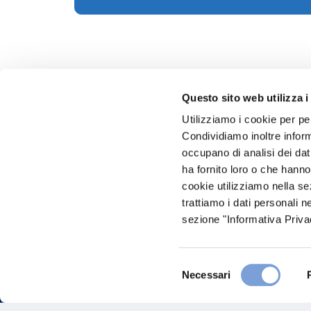
Questo sito web utilizza i
Utilizziamo i cookie per pe
Condividiamo inoltre informa
Hai bi
occupano di analisi dei dat
ha fornito loro o che hanno
Trova l'A
cookie utilizziamo nella s
nostro Ag
trattiamo i dati personali n
sezione "Informativa Privac
Selezione
Necessari
del
consenso