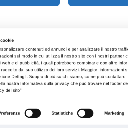
 cookie
rsonalizzare contenuti ed annunci e per analizzare il nostro traffi
zioni sul modo in cui utilizza il nostro sito con i nostri partner c
sogno di informazioni?
i web e di pubblicità, i quali potrebbero combinarle con altre inf
 raccolto dal suo utilizzo dei loro servizi. Maggiori informazioni s
genzia più vicina a te e parla con un
C
ezione Dettagli. Scopra di più su chi siamo, come può contattarc
ente.
ella nostra Informativa sulla privacy che può trovare nel footer del
y del sito".
Preferenze
Statistiche
Marketing