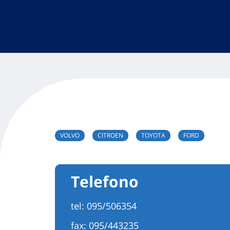
VOLVO
CITROEN
TOYOTA
FORD
Telefono
tel:
095/506354
fax: 095/443235