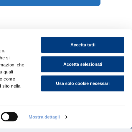
Accetta tutti
co.
he si
Accetta selezionati
ormazioni che
u quali
ontattaci
i e come
Usa solo cookie necessari
 sito nella
Mostra dettagli