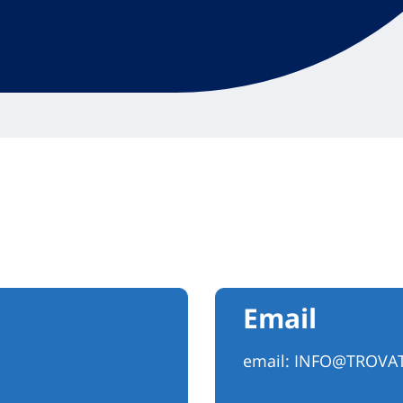
Email
email:
INFO@TROVAT