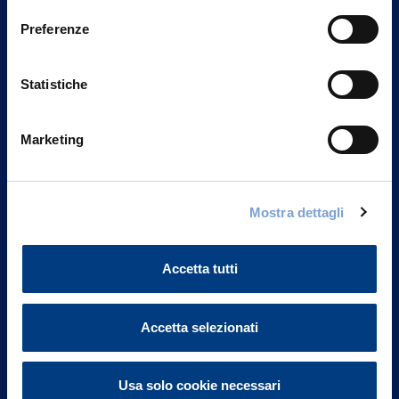
Preferenze
Statistiche
Marketing
Mostra dettagli
Vittoria Assicurazioni S.p.A.
Via Ignazio Gardella, 2
20149 Milano
Accetta tutti
Part. IVA 01329510158
Accetta selezionati
FAQ
Governance
Usa solo cookie necessari