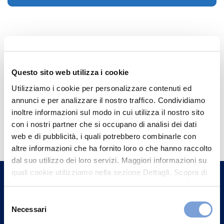
Questo sito web utilizza i cookie
Utilizziamo i cookie per personalizzare contenuti ed
annunci e per analizzare il nostro traffico. Condividiamo
inoltre informazioni sul modo in cui utilizza il nostro sito
Hai bisogno di
con i nostri partner che si occupano di analisi dei dati
informazioni?
web e di pubblicità, i quali potrebbero combinarle con
altre informazioni che ha fornito loro o che hanno raccolto
Trova l'Agenzia più vicina a te e parla con
dal suo utilizzo dei loro servizi. Maggiori informazioni su
un nostro Agente.
quali cookie utilizziamo nella sezione Dettagli. Scopra di
più su chi siamo, come può contattarci e come trattiamo i
Contattaci
dati personali nella nostra Informativa sulla privacy che
Selezione
può trovare nel footer del sito nella sezione "Informativa
Necessari
del
Privacy del sito".
consenso