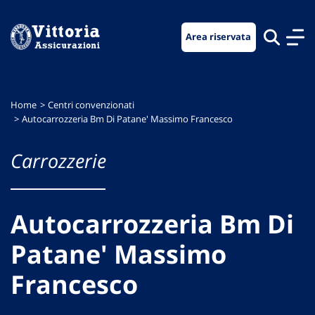
Vai
Vai
Vai
al
al
al
Area riservata
menu
contenuto
footer
di
principale
navigazione
Home
Centri convenzionati
Autocarrozzeria Bm Di Patane' Massimo Francesco
Carrozzerie
Autocarrozzeria Bm Di
Patane' Massimo
Francesco