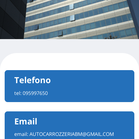
Telefono
tel:
095997650
Email
email:
AUTOCARROZZERIABM@GMAIL.COM