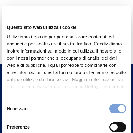
Questo sito web utilizza i cookie
Utilizziamo i cookie per personalizzare contenuti ed
Hai bisogno di
annunci e per analizzare il nostro traffico. Condividiamo
informazioni?
inoltre informazioni sul modo in cui utilizza il nostro sito
con i nostri partner che si occupano di analisi dei dati
Trova l'Agenzia più vicina a te e parla con
web e di pubblicità, i quali potrebbero combinarle con
un nostro Agente.
altre informazioni che ha fornito loro o che hanno raccolto
dal suo utilizzo dei loro servizi. Maggiori informazioni su
Contattaci
quali cookie utilizziamo nella sezione Dettagli. Scopra di
più su chi siamo, come può contattarci e come trattiamo i
dati personali nella nostra Informativa sulla privacy che
Selezione
può trovare nel footer del sito nella sezione "Informativa
Necessari
del
Privacy del sito".
consenso
Preferenze