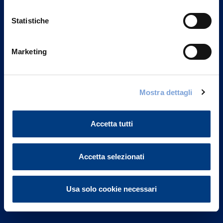
Statistiche
Marketing
Vittoria Assicurazioni S.p.A.
Via Ignazio Gardella, 2
Mostra dettagli
20149 Milano
Part. IVA 01329510158
Accetta tutti
FAQ
Governance
Accetta selezionati
Investor Relations
Usa solo cookie necessari
Altre informazioni