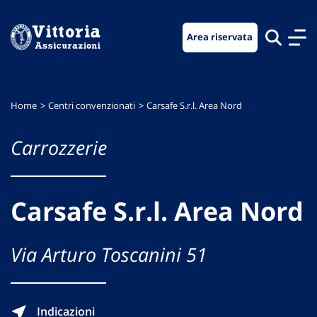
Vai
Vai
Vai
al
al
al
Area riservata
menu
contenuto
footer
di
principale
navigazione
Home
Centri convenzionati
Carsafe S.r.l. Area Nord
Carrozzerie
Carsafe S.r.l. Area Nord
Via Arturo Toscanini 51
Indicazioni