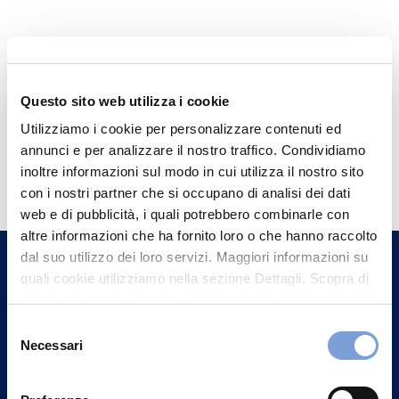
Questo sito web utilizza i cookie
Utilizziamo i cookie per personalizzare contenuti ed
annunci e per analizzare il nostro traffico. Condividiamo
Hai bisogno di
inoltre informazioni sul modo in cui utilizza il nostro sito
informazioni?
con i nostri partner che si occupano di analisi dei dati
web e di pubblicità, i quali potrebbero combinarle con
Trova l'Agenzia più vicina a te e parla con
altre informazioni che ha fornito loro o che hanno raccolto
un nostro Agente.
dal suo utilizzo dei loro servizi. Maggiori informazioni su
quali cookie utilizziamo nella sezione Dettagli. Scopra di
Contattaci
più su chi siamo, come può contattarci e come trattiamo i
dati personali nella nostra Informativa sulla privacy che
Selezione
può trovare nel footer del sito nella sezione "Informativa
Necessari
del
Privacy del sito".
consenso