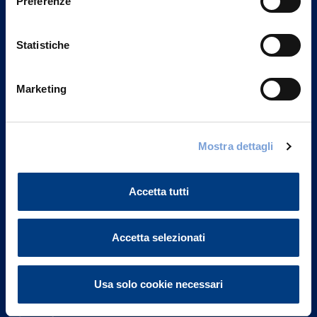
Preferenze
Statistiche
Marketing
Vittoria Assicurazioni S.p.A.
Mostra dettagli
Via Ignazio Gardella, 2
20149 Milano
Part. IVA 01329510158
Accetta tutti
FAQ
Accetta selezionati
Governance
Usa solo cookie necessari
Investor Relations