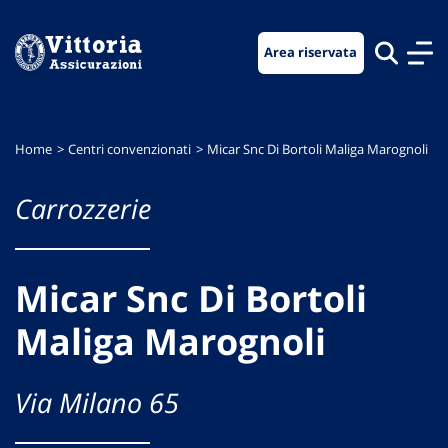
Vai
Vai
Vai
al
al
al
Area riservata
menu
contenuto
footer
di
principale
navigazione
Home
Centri convenzionati
Micar Snc Di Bortoli Maliga Marognoli
Carrozzerie
Micar Snc Di Bortoli
Maliga Marognoli
Via Milano 65