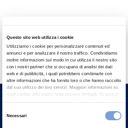
Questo sito web utilizza i cookie
Utilizziamo i cookie per personalizzare contenuti ed
annunci e per analizzare il nostro traffico. Condividiamo
Hai bisogno di
inoltre informazioni sul modo in cui utilizza il nostro sito
con i nostri partner che si occupano di analisi dei dati
informazioni?
web e di pubblicità, i quali potrebbero combinarle con
Trova l'Agenzia più vicina a te e parla con
altre informazioni che ha fornito loro o che hanno raccolto
un nostro Agente.
dal suo utilizzo dei loro servizi. Maggiori informazioni su
quali cookie utilizziamo nella sezione Dettagli. Scopra di
più su chi siamo, come può contattarci e come trattiamo i
Contattaci
dati personali nella nostra Informativa sulla privacy che
Selezione
può trovare nel footer del sito nella sezione "Informativa
Necessari
del
Privacy del sito".
consenso