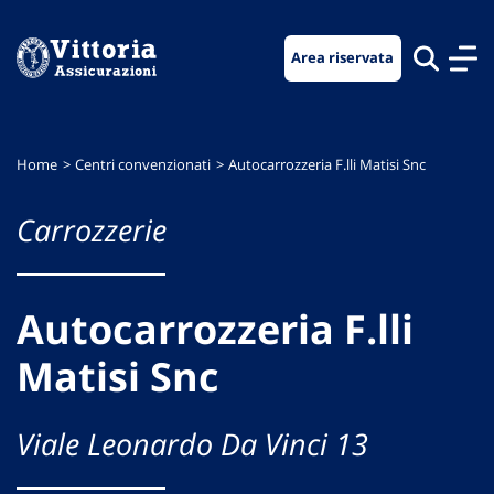
Vai
Vai
Vai
al
al
al
Area riservata
menu
contenuto
footer
di
principale
navigazione
Home
Centri convenzionati
Autocarrozzeria F.lli Matisi Snc
Carrozzerie
Autocarrozzeria F.lli
Matisi Snc
Viale Leonardo Da Vinci 13