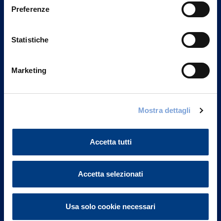
Preferenze
Statistiche
Marketing
Mostra dettagli
Vittoria Assicurazioni S.p.A.
Via Ignazio Gardella, 2
20149 Milano
Accetta tutti
Part. IVA 01329510158
FAQ
Accetta selezionati
Governance
Usa solo cookie necessari
Investor Relations