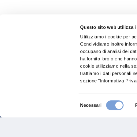
Questo sito web utilizza i
Utilizziamo i cookie per pe
Hai bi
Condividiamo inoltre informa
occupano di analisi dei dat
Trova l'A
ha fornito loro o che hanno
nostro Ag
cookie utilizziamo nella s
trattiamo i dati personali n
sezione "Informativa Privac
Selezione
Necessari
del
consenso
FAQ