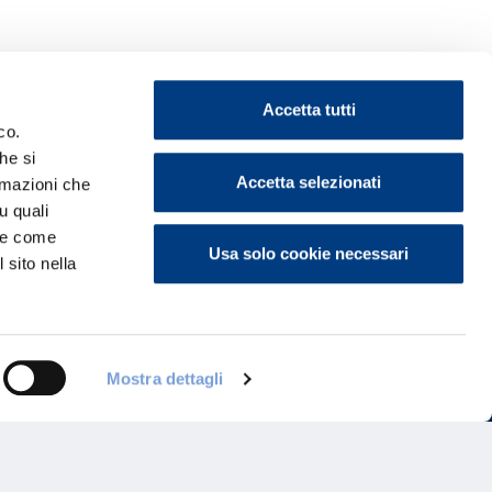
Accetta tutti
co.
he si
Accetta selezionati
ormazioni che
ontattaci
u quali
i e come
Usa solo cookie necessari
 sito nella
Mostra dettagli
Programma di Fidelizzazione