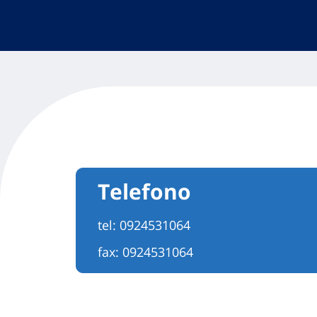
Telefono
tel:
0924531064
fax: 0924531064