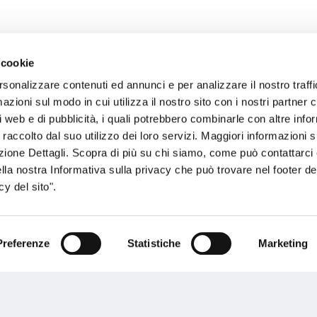
 cookie
rsonalizzare contenuti ed annunci e per analizzare il nostro traffi
sogno di informazioni?
zioni sul modo in cui utilizza il nostro sito con i nostri partner c
i web e di pubblicità, i quali potrebbero combinarle con altre inf
genzia più vicina a te e parla con un
C
 raccolto dal suo utilizzo dei loro servizi. Maggiori informazioni s
ente.
ezione Dettagli. Scopra di più su chi siamo, come può contattarc
ella nostra Informativa sulla privacy che può trovare nel footer del
y del sito".
Preferenze
Statistiche
Marketing
Performances