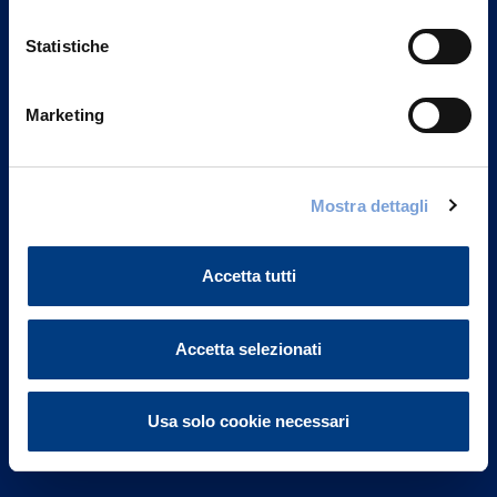
Statistiche
Marketing
Vittoria Assicurazioni S.p.A.
Via Ignazio Gardella, 2
Mostra dettagli
20149 Milano
Part. IVA 01329510158
Accetta tutti
FAQ
Governance
Accetta selezionati
Investor Relations
Usa solo cookie necessari
Altre informazioni