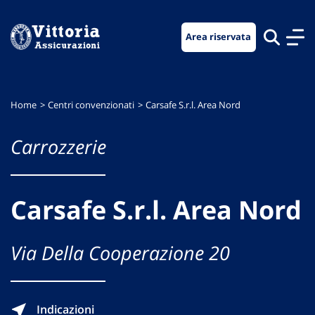
Vai
Vai
Vai
al
al
al
Area riservata
menu
contenuto
footer
di
principale
navigazione
Home
Centri convenzionati
Carsafe S.r.l. Area Nord
Carrozzerie
Carsafe S.r.l. Area Nord
Via Della Cooperazione 20
Indicazioni