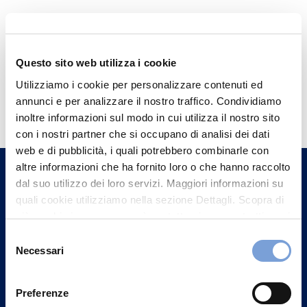
Questo sito web utilizza i cookie
Utilizziamo i cookie per personalizzare contenuti ed
Hai bisogno di
annunci e per analizzare il nostro traffico. Condividiamo
informazioni?
inoltre informazioni sul modo in cui utilizza il nostro sito
con i nostri partner che si occupano di analisi dei dati
Trova l'Agenzia più vicina a te e parla con
web e di pubblicità, i quali potrebbero combinarle con
un nostro Agente.
altre informazioni che ha fornito loro o che hanno raccolto
dal suo utilizzo dei loro servizi. Maggiori informazioni su
Contattaci
quali cookie utilizziamo nella sezione Dettagli. Scopra di
più su chi siamo, come può contattarci e come trattiamo i
dati personali nella nostra Informativa sulla privacy che
Selezione
può trovare nel footer del sito nella sezione "Informativa
Necessari
del
Privacy del sito".
consenso
Preferenze