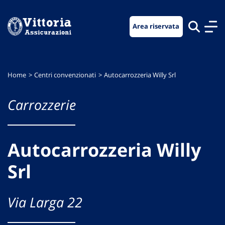
Vai
Vai
Vai
al
al
al
Area riservata
menu
contenuto
footer
di
principale
navigazione
Home
Centri convenzionati
Autocarrozzeria Willy Srl
Carrozzerie
Autocarrozzeria Willy
Srl
Via Larga 22