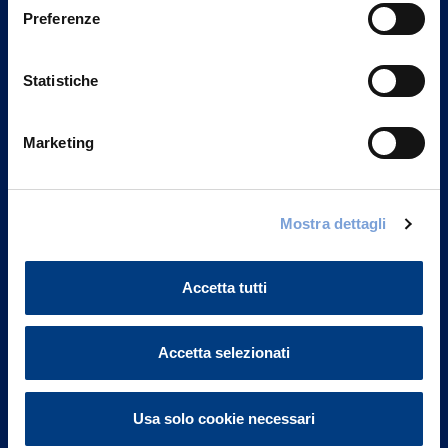
Preferenze
Statistiche
Marketing
Mostra dettagli
Vittoria Assicurazioni S.p.A.
Via Ignazio Gardella, 2
20149 Milano
Accetta tutti
Part. IVA 01329510158
FAQ
Accetta selezionati
Governance
Usa solo cookie necessari
Investor Relations