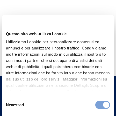
Questo sito web utilizza i cookie
Utilizziamo i cookie per personalizzare contenuti ed
annunci e per analizzare il nostro traffico. Condividiamo
Hai bisogno di
inoltre informazioni sul modo in cui utilizza il nostro sito
con i nostri partner che si occupano di analisi dei dati
informazioni?
web e di pubblicità, i quali potrebbero combinarle con
Trova l'Agenzia più vicina a te e parla con
altre informazioni che ha fornito loro o che hanno raccolto
un nostro Agente.
dal suo utilizzo dei loro servizi. Maggiori informazioni su
quali cookie utilizziamo nella sezione Dettagli. Scopra di
più su chi siamo, come può contattarci e come trattiamo i
Contattaci
dati personali nella nostra Informativa sulla privacy che
Selezione
può trovare nel footer del sito nella sezione "Informativa
Necessari
del
Privacy del sito".
consenso