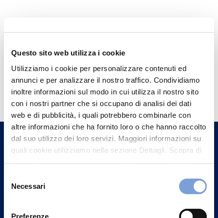
Questo sito web utilizza i cookie
Utilizziamo i cookie per personalizzare contenuti ed
annunci e per analizzare il nostro traffico. Condividiamo
Hai bisogno di
inoltre informazioni sul modo in cui utilizza il nostro sito
informazioni?
con i nostri partner che si occupano di analisi dei dati
Trova l'Agenzia più vicina a te e parla con
web e di pubblicità, i quali potrebbero combinarle con
altre informazioni che ha fornito loro o che hanno raccolto
un nostro Agente.
dal suo utilizzo dei loro servizi. Maggiori informazioni su
quali cookie utilizziamo nella sezione Dettagli. Scopra di
Contattaci
più su chi siamo, come può contattarci e come trattiamo i
dati personali nella nostra Informativa sulla privacy che
Selezione
può trovare nel footer del sito nella sezione "Informativa
Necessari
del
Privacy del sito".
consenso
Preferenze