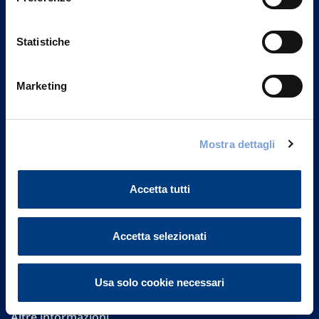
Statistiche
Marketing
Vittoria Assicurazioni S.p.A.
Mostra dettagli
Via Ignazio Gardella, 2
20149 Milano
Part. IVA 01329510158
Accetta tutti
FAQ
Accetta selezionati
Governance
Investor Relations
Usa solo cookie necessari
Altre informazioni