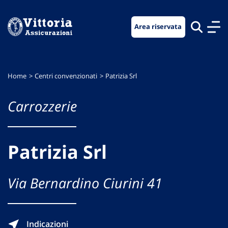
Vai
Vai
Vai
al
al
al
Area riservata
menu
contenuto
footer
di
principale
navigazione
Home
Centri convenzionati
Patrizia Srl
Carrozzerie
Patrizia Srl
Via Bernardino Ciurini 41
Indicazioni