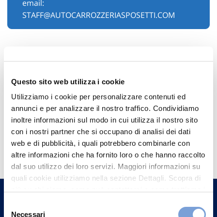
email:
STAFF@AUTOCARROZZERIASPOSETTI.COM
Questo sito web utilizza i cookie
Utilizziamo i cookie per personalizzare contenuti ed
annunci e per analizzare il nostro traffico. Condividiamo
inoltre informazioni sul modo in cui utilizza il nostro sito
con i nostri partner che si occupano di analisi dei dati
Hai bisogno di
web e di pubblicità, i quali potrebbero combinarle con
informazioni?
altre informazioni che ha fornito loro o che hanno raccolto
dal suo utilizzo dei loro servizi. Maggiori informazioni su
Trova l'Agenzia più vicina a te e parla con
quali cookie utilizziamo nella sezione Dettagli. Scopra di
un nostro Agente.
più su chi siamo, come può contattarci e come trattiamo i
dati personali nella nostra Informativa sulla privacy che
Selezione
Contattaci
può trovare nel footer del sito nella sezione "Informativa
Necessari
del