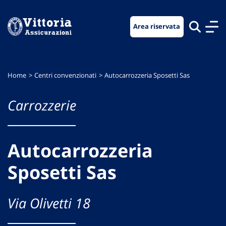
Vai
Vai
Vai
al
al
al
Area riservata
menu
contenuto
footer
di
principale
navigazione
Home
Centri convenzionati
Autocarrozzeria Sposetti Sas
Carrozzerie
Autocarrozzeria
Sposetti Sas
Via Olivetti 18