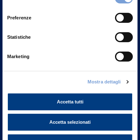
Privacy del sito".
consenso
Preferenze
Statistiche
Marketing
Mostra dettagli
Vittoria Assicurazioni S.p.A.
Via Ignazio Gardella, 2
Accetta tutti
20149 Milano
Part. IVA 01329510158
Accetta selezionati
FAQ