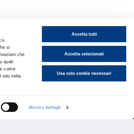
Accetta tutti
co.
he si
Accetta selezionati
ormazioni che
ontattaci
u quali
i e come
Usa solo cookie necessari
 sito nella
Mostra dettagli
Programma di Fidelizzazione