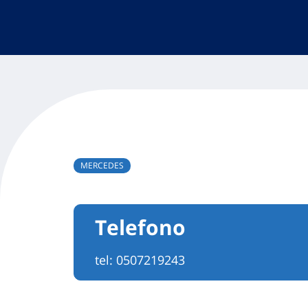
MERCEDES
Telefono
tel:
0507219243