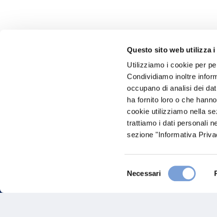
Questo sito web utilizza i
Utilizziamo i cookie per pe
Hai bi
Condividiamo inoltre informa
occupano di analisi dei dat
Trova l'A
ha fornito loro o che hanno
nostro Ag
cookie utilizziamo nella s
trattiamo i dati personali n
sezione "Informativa Privac
Selezione
Necessari
del
consenso
FAQ