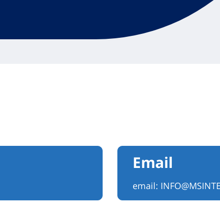
Email
email:
INFO@MSINTE