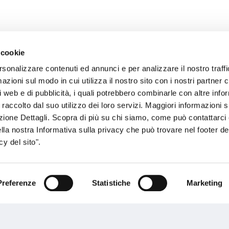
 cookie
rsonalizzare contenuti ed annunci e per analizzare il nostro traffi
sogno di informazioni?
zioni sul modo in cui utilizza il nostro sito con i nostri partner c
i web e di pubblicità, i quali potrebbero combinarle con altre inf
genzia più vicina a te e parla con un
C
 raccolto dal suo utilizzo dei loro servizi. Maggiori informazioni s
ente.
ezione Dettagli. Scopra di più su chi siamo, come può contattarc
ella nostra Informativa sulla privacy che può trovare nel footer del
y del sito".
Preferenze
Statistiche
Marketing
Performances