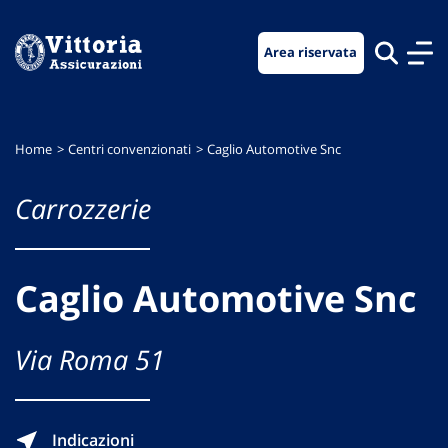
Vai
Vai
Vai
al
al
al
Area riservata
menu
contenuto
footer
di
principale
navigazione
Home
Centri convenzionati
Caglio Automotive Snc
Carrozzerie
Caglio Automotive Snc
Via Roma 51
Indicazioni