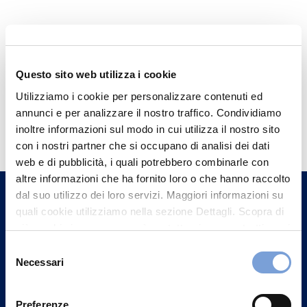
Questo sito web utilizza i cookie
Utilizziamo i cookie per personalizzare contenuti ed
annunci e per analizzare il nostro traffico. Condividiamo
Hai bisogno di
inoltre informazioni sul modo in cui utilizza il nostro sito
informazioni?
con i nostri partner che si occupano di analisi dei dati
Trova l'Agenzia più vicina a te e parla con
web e di pubblicità, i quali potrebbero combinarle con
altre informazioni che ha fornito loro o che hanno raccolto
un nostro Agente.
dal suo utilizzo dei loro servizi. Maggiori informazioni su
quali cookie utilizziamo nella sezione Dettagli. Scopra di
Contattaci
più su chi siamo, come può contattarci e come trattiamo i
dati personali nella nostra Informativa sulla privacy che
Selezione
può trovare nel footer del sito nella sezione "Informativa
Necessari
del
Privacy del sito".
consenso
Preferenze