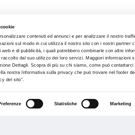
 cookie
rsonalizzare contenuti ed annunci e per analizzare il nostro traffi
sogno di informazioni?
zioni sul modo in cui utilizza il nostro sito con i nostri partner c
i web e di pubblicità, i quali potrebbero combinarle con altre inf
genzia più vicina a te e parla con un
C
 raccolto dal suo utilizzo dei loro servizi. Maggiori informazioni s
ente.
ezione Dettagli. Scopra di più su chi siamo, come può contattarc
ella nostra Informativa sulla privacy che può trovare nel footer del
y del sito".
Preferenze
Statistiche
Marketing
Performances