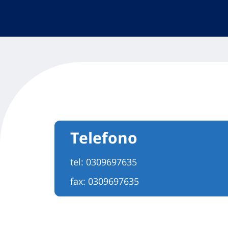
Telefono
tel:
0309697635
fax: 0309697635