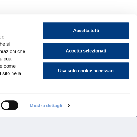
Accetta tutti
co.
he si
Accetta selezionati
ormazioni che
ontattaci
u quali
i e come
Usa solo cookie necessari
 sito nella
Mostra dettagli
Programma di Fidelizzazione