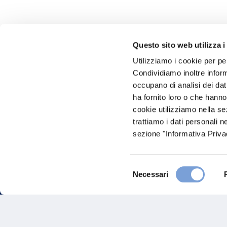
Questo sito web utilizza i
Utilizziamo i cookie per pe
Hai bi
Condividiamo inoltre informa
occupano di analisi dei dat
Trova l'A
ha fornito loro o che hanno
nostro Ag
cookie utilizziamo nella s
trattiamo i dati personali n
sezione "Informativa Privac
Selezione
Necessari
del
consenso
FAQ