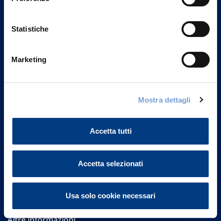
Statistiche
Marketing
Vittoria Assicurazioni S.p.A.
Mostra dettagli
Via Ignazio Gardella, 2
20149 Milano
Part. IVA 01329510158
Accetta tutti
FAQ
Accetta selezionati
Governance
Investor Relations
Usa solo cookie necessari
Altre informazioni