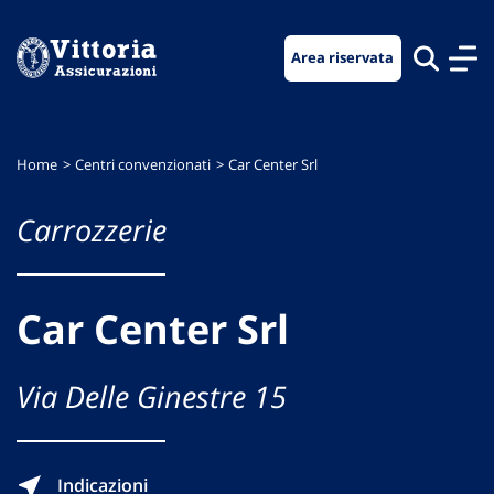
Vai
Vai
Vai
al
al
al
Area riservata
menu
contenuto
footer
di
principale
navigazione
Home
Centri convenzionati
Car Center Srl
Carrozzerie
Car Center Srl
Via Delle Ginestre 15
Indicazioni