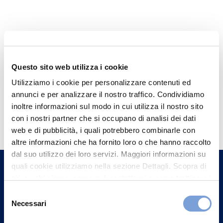
Questo sito web utilizza i cookie
Utilizziamo i cookie per personalizzare contenuti ed
annunci e per analizzare il nostro traffico. Condividiamo
inoltre informazioni sul modo in cui utilizza il nostro sito
Hai bisogno di
con i nostri partner che si occupano di analisi dei dati
informazioni?
web e di pubblicità, i quali potrebbero combinarle con
Trova l'Agenzia più vicina a te e parla con
altre informazioni che ha fornito loro o che hanno raccolto
dal suo utilizzo dei loro servizi. Maggiori informazioni su
un nostro Agente.
quali cookie utilizziamo nella sezione Dettagli. Scopra di
più su chi siamo, come può contattarci e come trattiamo i
Contattaci
dati personali nella nostra Informativa sulla privacy che
Selezione
può trovare nel footer del sito nella sezione "Informativa
Necessari
del
Privacy del sito".
consenso