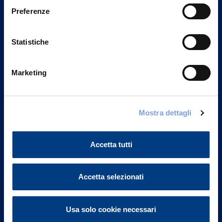
Preferenze
Statistiche
Marketing
Mostra dettagli
Vittoria Assicurazioni S.p.A.
Via Ignazio Gardella, 2
20149 Milano
Accetta tutti
Part. IVA 01329510158
FAQ
Accetta selezionati
Governance
Usa solo cookie necessari