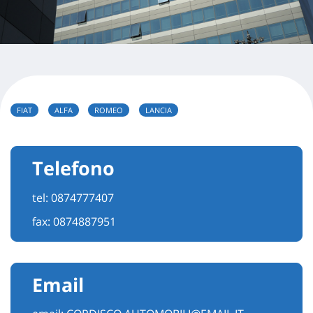
FIAT
ALFA
ROMEO
LANCIA
Telefono
tel:
0874777407
fax: 0874887951
Email