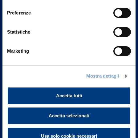
Privacy del sito".
consenso
Preferenze
Statistiche
Marketing
Mostra dettagli
Vittoria Assicurazioni S.p.A.
Via Ignazio Gardella, 2
Accetta tutti
20149 Milano
Part. IVA 01329510158
Accetta selezionati
FAQ
Governance
Usa solo cookie necessari