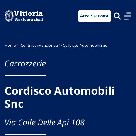
Vai
Vai
Vai
al
al
al
Area riservata
menu
contenuto
footer
di
principale
navigazione
Home
Centri convenzionati
Cordisco Automobili Snc
Carrozzerie
Cordisco Automobili
Snc
Via Colle Delle Api 108