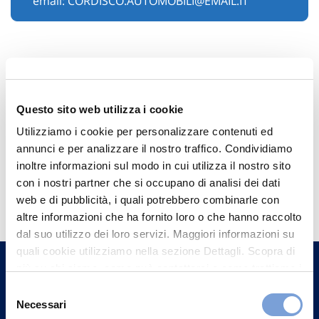
email:
CORDISCO.AUTOMOBILI@EMAIL.IT
Questo sito web utilizza i cookie
Utilizziamo i cookie per personalizzare contenuti ed
annunci e per analizzare il nostro traffico. Condividiamo
inoltre informazioni sul modo in cui utilizza il nostro sito
Hai bisogno di
con i nostri partner che si occupano di analisi dei dati
web e di pubblicità, i quali potrebbero combinarle con
informazioni?
altre informazioni che ha fornito loro o che hanno raccolto
Trova l'Agenzia più vicina a te e parla con
dal suo utilizzo dei loro servizi. Maggiori informazioni su
un nostro Agente.
quali cookie utilizziamo nella sezione Dettagli. Scopra di
più su chi siamo, come può contattarci e come trattiamo i
dati personali nella nostra Informativa sulla privacy che
Selezione
Contattaci
può trovare nel footer del sito nella sezione "Informativa
Necessari
del