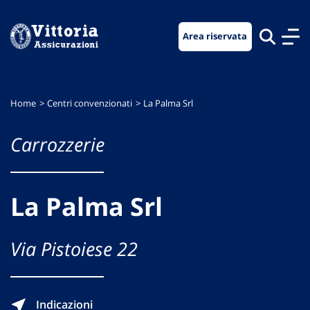
Vai
Vai
Vai
al
al
al
Area riservata
menu
contenuto
footer
di
principale
navigazione
Home
Centri convenzionati
La Palma Srl
Carrozzerie
La Palma Srl
Via Pistoiese 22
Indicazioni