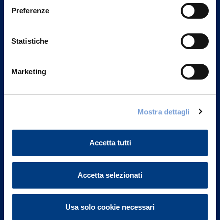
Preferenze
Statistiche
Marketing
Mostra dettagli
Vittoria Assicurazioni S.p.A.
Via Ignazio Gardella, 2
20149 Milano
Accetta tutti
Part. IVA 01329510158
FAQ
Accetta selezionati
Governance
Usa solo cookie necessari
Investor Relations