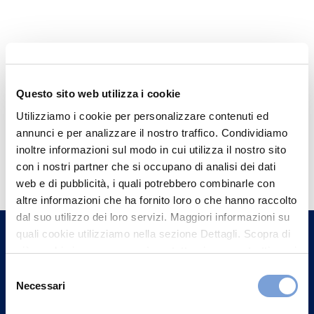
Questo sito web utilizza i cookie
Utilizziamo i cookie per personalizzare contenuti ed
annunci e per analizzare il nostro traffico. Condividiamo
inoltre informazioni sul modo in cui utilizza il nostro sito
Hai bisogno di
con i nostri partner che si occupano di analisi dei dati
informazioni?
web e di pubblicità, i quali potrebbero combinarle con
Trova l'Agenzia più vicina a te e parla con
altre informazioni che ha fornito loro o che hanno raccolto
dal suo utilizzo dei loro servizi. Maggiori informazioni su
un nostro Agente.
quali cookie utilizziamo nella sezione Dettagli. Scopra di
più su chi siamo, come può contattarci e come trattiamo i
Contattaci
dati personali nella nostra Informativa sulla privacy che
Selezione
può trovare nel footer del sito nella sezione "Informativa
Necessari
del
Privacy del sito".
consenso