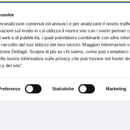
 cookie
sogno di informazioni?
rsonalizzare contenuti ed annunci e per analizzare il nostro traffi
zioni sul modo in cui utilizza il nostro sito con i nostri partner c
genzia più vicina a te e parla con un
C
i web e di pubblicità, i quali potrebbero combinarle con altre inf
ente.
 raccolto dal suo utilizzo dei loro servizi. Maggiori informazioni s
ezione Dettagli. Scopra di più su chi siamo, come può contattarc
ella nostra Informativa sulla privacy che può trovare nel footer del
y del sito".
Preferenze
Statistiche
Marketing
Performances
rnance
Press