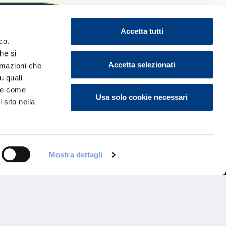
Accetta tutti
co.
he si
ontattaci
Accetta selezionati
ormazioni che
u quali
i e come
Usa solo cookie necessari
 sito nella
Mostra dettagli
Programma di Fidelizzazione
Reclami