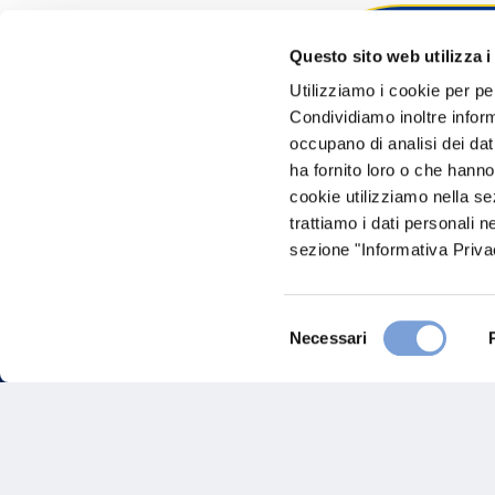
Questo sito web utilizza i
Hai bi
Utilizziamo i cookie per pe
Condividiamo inoltre informa
Trova l'A
occupano di analisi dei dat
nostro Ag
ha fornito loro o che hanno
cookie utilizziamo nella s
trattiamo i dati personali n
sezione "Informativa Privac
Selezione
Necessari
del
consenso
FAQ
Gove
Vittoria Assicurazioni S.p.A.