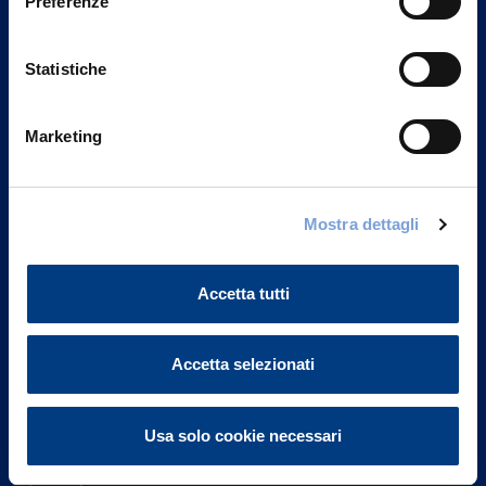
Preferenze
Statistiche
Marketing
Vittoria Assicurazioni S.p.A.
Mostra dettagli
Via Ignazio Gardella, 2
20149 Milano
Part. IVA 01329510158
Accetta tutti
FAQ
Accetta selezionati
Governance
Usa solo cookie necessari
Investor Relations