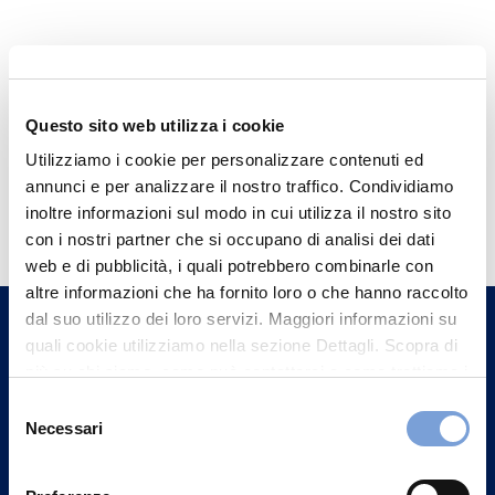
Questo sito web utilizza i cookie
Utilizziamo i cookie per personalizzare contenuti ed
annunci e per analizzare il nostro traffico. Condividiamo
Hai bisogno di
inoltre informazioni sul modo in cui utilizza il nostro sito
informazioni?
con i nostri partner che si occupano di analisi dei dati
web e di pubblicità, i quali potrebbero combinarle con
Trova l'Agenzia più vicina a te e parla con
altre informazioni che ha fornito loro o che hanno raccolto
un nostro Agente.
dal suo utilizzo dei loro servizi. Maggiori informazioni su
quali cookie utilizziamo nella sezione Dettagli. Scopra di
Contattaci
più su chi siamo, come può contattarci e come trattiamo i
dati personali nella nostra Informativa sulla privacy che
Selezione
può trovare nel footer del sito nella sezione "Informativa
Necessari
del
Privacy del sito".
consenso