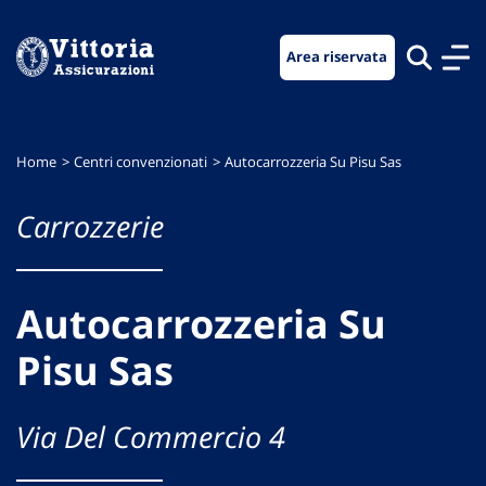
Vai
Vai
Vai
al
al
al
Area riservata
menu
contenuto
footer
di
principale
navigazione
Home
Centri convenzionati
Autocarrozzeria Su Pisu Sas
Carrozzerie
Autocarrozzeria Su
Pisu Sas
Via Del Commercio 4