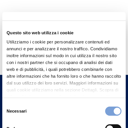
Questo sito web utilizza i cookie
Utilizziamo i cookie per personalizzare contenuti ed
annunci e per analizzare il nostro traffico. Condividiamo
Hai bisogno di
inoltre informazioni sul modo in cui utilizza il nostro sito
informazioni?
con i nostri partner che si occupano di analisi dei dati
web e di pubblicità, i quali potrebbero combinarle con
Trova l'Agenzia più vicina a te e parla con
altre informazioni che ha fornito loro o che hanno raccolto
un nostro Agente.
dal suo utilizzo dei loro servizi. Maggiori informazioni su
quali cookie utilizziamo nella sezione Dettagli. Scopra di
Contattaci
più su chi siamo, come può contattarci e come trattiamo i
dati personali nella nostra Informativa sulla privacy che
Selezione
può trovare nel footer del sito nella sezione "Informativa
Necessari
del
Privacy del sito".
consenso