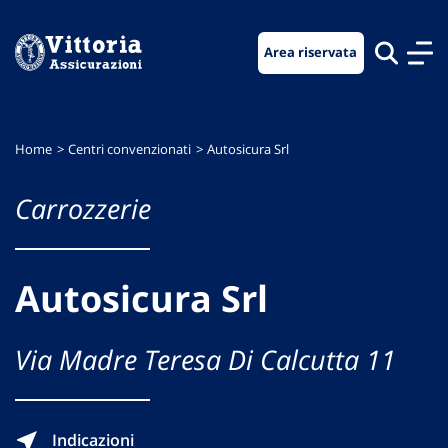
Vai
Vai
Vai
al
al
al
Area riservata
menu
contenuto
footer
di
principale
navigazione
Home
Centri convenzionati
Autosicura Srl
Carrozzerie
Autosicura Srl
Via Madre Teresa Di Calcutta 11
Indicazioni