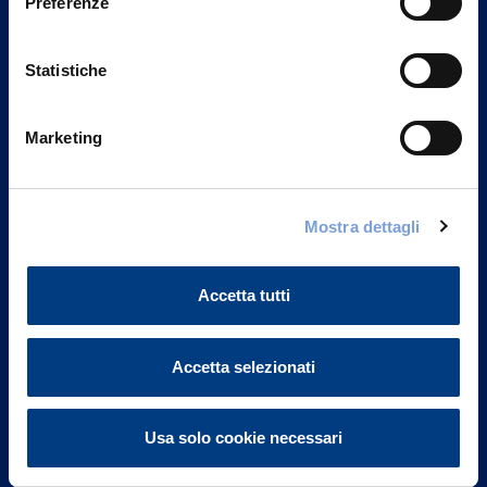
Preferenze
Statistiche
Marketing
Vittoria Assicurazioni S.p.A.
Mostra dettagli
Via Ignazio Gardella, 2
20149 Milano
Part. IVA 01329510158
Accetta tutti
FAQ
Accetta selezionati
Governance
Usa solo cookie necessari
Investor Relations