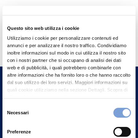
Questo sito web utilizza i cookie
Utilizziamo i cookie per personalizzare contenuti ed
Hai bisogno di
annunci e per analizzare il nostro traffico. Condividiamo
informazioni?
inoltre informazioni sul modo in cui utilizza il nostro sito
con i nostri partner che si occupano di analisi dei dati
Trova l'Agenzia più vicina a te e parla con
web e di pubblicità, i quali potrebbero combinarle con
un nostro Agente.
altre informazioni che ha fornito loro o che hanno raccolto
dal suo utilizzo dei loro servizi. Maggiori informazioni su
Contattaci
quali cookie utilizziamo nella sezione Dettagli. Scopra di
più su chi siamo, come può contattarci e come trattiamo i
dati personali nella nostra Informativa sulla privacy che
Selezione
può trovare nel footer del sito nella sezione "Informativa
Necessari
del
Privacy del sito".
consenso
Preferenze