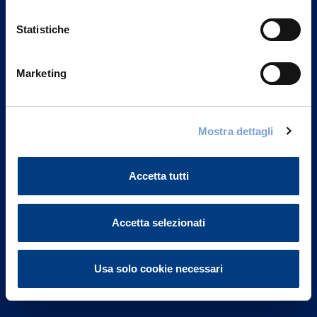
Statistiche
Marketing
Vittoria Assicurazioni S.p.A.
Via Ignazio Gardella, 2
Mostra dettagli
20149 Milano
Part. IVA 01329510158
Accetta tutti
FAQ
Governance
Accetta selezionati
Investor Relations
Usa solo cookie necessari
Altre informazioni