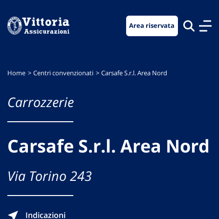
Vai
Vai
Vai
al
al
al
Area riservata
menu
contenuto
footer
di
principale
navigazione
Home
Centri convenzionati
Carsafe S.r.l. Area Nord
Carrozzerie
Carsafe S.r.l. Area Nord
Via Torino 243
Indicazioni